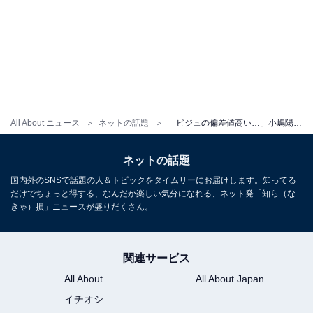
All About ニュース
ネットの話題
「ビジュの偏差値高い…」小嶋陽菜、美女社員の顔出しショット公開「全員モデルさんみたいなのが凄い」
ネットの話題
国内外のSNSで話題の人＆トピックをタイムリーにお届けします。知ってる
だけでちょっと得する、なんだか楽しい気分になれる、ネット発「知ら（な
きゃ）損」ニュースが盛りだくさん。
関連サービス
All About
All About Japan
イチオシ