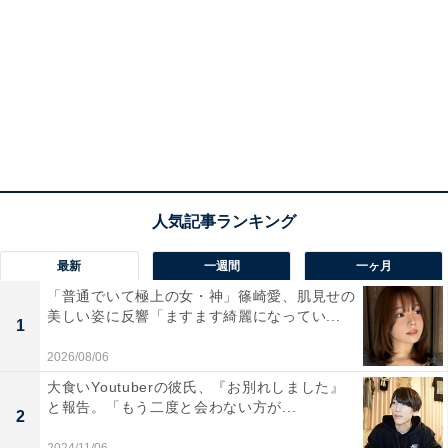
最新
一週間
一ヶ月
「普通でいて極上の女・神」篠崎愛、肌見せの
美しい姿に反響「ますます綺麗になってい...
1
2026/08/06
大食いYoutuberの彼氏、『お別れしました』
と報告。「もう二度と会わない方が...
2