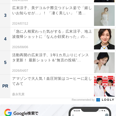
2024/11/06
広末涼子、美デコルテ際立つドレス姿で「嬉し
いお知らせが…」！ 「凄く美しい」「透...
3
2024/07/12
「急に人相変わった気がする」広末涼子、地上
波復帰ショットに「なんか顔変わった」の...
4
2026/08/06
活動再開の広末涼子、1年1カ月ぶりにインス
タ更新！ 最新ショット＆“無言の投稿”...
5
2026/04/07
アマゾンで大人気！血圧対策はコーヒーに足し
てみて
PR
森永乳業
Recommended by