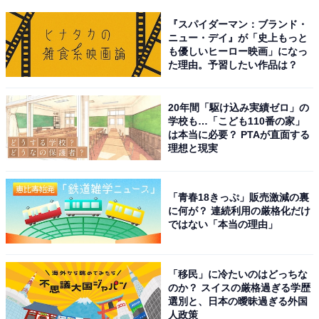
『スパイダーマン：ブランド・
ニュー・デイ』が「史上もっと
も優しいヒーロー映画」になっ
た理由。予習したい作品は？
20年間「駆け込み実績ゼロ」の
学校も…「こども110番の家」
は本当に必要？ PTAが直面する
理想と現実
「青春18きっぷ」販売激減の裏
に何が？ 連続利用の厳格化だけ
ではない「本当の理由」
「移民」に冷たいのはどっちな
のか？ スイスの厳格過ぎる学歴
選別と、日本の曖昧過ぎる外国
人政策