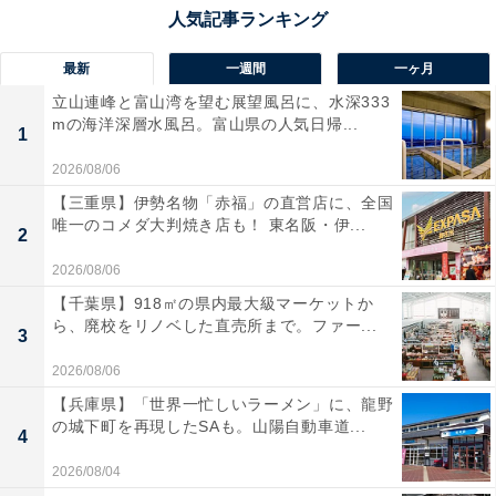
最新
一週間
一ヶ月
立山連峰と富山湾を望む展望風呂に、水深333
mの海洋深層水風呂。富山県の人気日帰...
1
2026/08/06
【三重県】伊勢名物「赤福」の直営店に、全国
唯一のコメダ大判焼き店も！ 東名阪・伊...
2
2026/08/06
【千葉県】918㎡の県内最大級マーケットか
ら、廃校をリノベした直売所まで。ファー...
3
2026/08/06
【兵庫県】「世界一忙しいラーメン」に、龍野
の城下町を再現したSAも。山陽自動車道...
4
2026/08/04