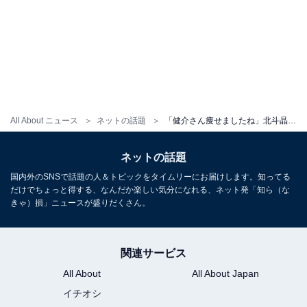
All About ニュース
ネットの話題
「健介さん痩せましたね」北斗晶、夫・佐々木健介との夫婦ショットを公開し話題に！ 「素敵な表情」
ネットの話題
国内外のSNSで話題の人＆トピックをタイムリーにお届けします。知ってる
だけでちょっと得する、なんだか楽しい気分になれる、ネット発「知ら（な
きゃ）損」ニュースが盛りだくさん。
関連サービス
All About
All About Japan
イチオシ