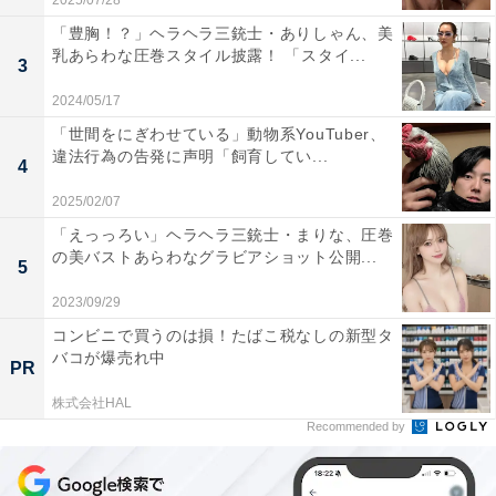
2025/07/28
「豊胸！？」ヘラヘラ三銃士・ありしゃん、美
乳あらわな圧巻スタイル披露！ 「スタイ...
3
2024/05/17
「世間をにぎわせている」動物系YouTuber、
違法行為の告発に声明「飼育してい...
4
2025/02/07
「えっっろい」ヘラヘラ三銃士・まりな、圧巻
の美バストあらわなグラビアショット公開...
5
2023/09/29
コンビニで買うのは損！たばこ税なしの新型タ
バコが爆売れ中
PR
株式会社HAL
Recommended by