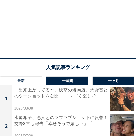
最新
一週間
一ヶ月
「出来上がってる〜」浅草の焼肉店、大野智と
のツーショットを公開！ 「スゴく楽しそ...
1
2026/08/08
水原希子、恋人とのラブラブショットに反響！
交際3年も報告「幸せそうで嬉しい」「...
2