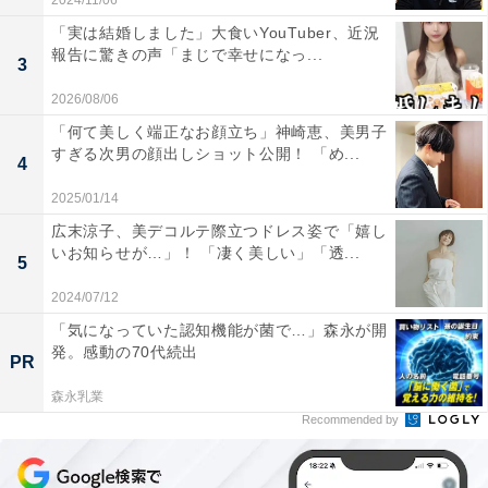
2024/11/06
「実は結婚しました」大食いYouTuber、近況
報告に驚きの声「まじで幸せになっ...
3
2026/08/06
「何て美しく端正なお顔立ち」神崎恵、美男子
すぎる次男の顔出しショット公開！ 「め...
4
2025/01/14
広末涼子、美デコルテ際立つドレス姿で「嬉し
いお知らせが…」！ 「凄く美しい」「透...
5
2024/07/12
「気になっていた認知機能が菌で…」森永が開
発。感動の70代続出
PR
森永乳業
Recommended by