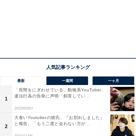
最新
一週間
一ヶ月
「世間をにぎわせている」動物系YouTuber、
違法行為の告発に声明「飼育してい...
1
2025/02/07
大食いYoutuberの彼氏、『お別れしました』
と報告。「もう二度と会わない方が...
2