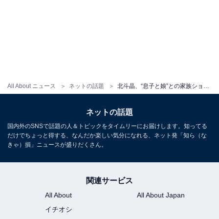
All About ニュース
ネットの話題
北斗晶、“息子と娘”との家族ショット公開！ 「北斗さんがお義母さんて羨ましすぎる」「泣きそうに」
ネットの話題
国内外のSNSで話題の人＆トピックをタイムリーにお届けします。知ってる
だけでちょっと得する、なんだか楽しい気分になれる、ネット発「知ら（な
きゃ）損」ニュースが盛りだくさん。
関連サービス
All About
All About Japan
イチオシ