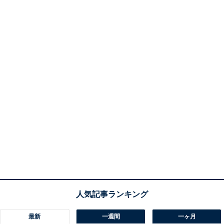
最新
一週間
一ヶ月