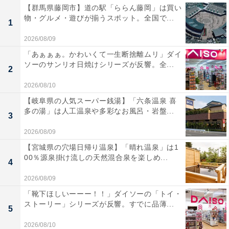
【群馬県藤岡市】道の駅「ららん藤岡」は買い
物・グルメ・遊びが揃うスポット。全国で...
1
2026/08/09
「あぁぁぁ。かわいくて一生断捨離ムリ」ダイ
ソーのサンリオ日焼けシリーズが反響。全...
2
2026/08/10
【岐阜県の人気スーパー銭湯】「六条温泉 喜
多の湯」は人工温泉や多彩なお風呂・岩盤...
3
2026/08/09
【宮城県の穴場日帰り温泉】「晴れ温泉」は1
00％源泉掛け流しの天然混合泉を楽しめ...
4
2026/08/09
「靴下ほしいーーー！！」ダイソーの「トイ・
ストーリー」シリーズが反響。すでに品薄...
5
2026/08/10