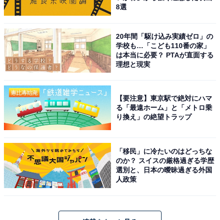
8選
20年間「駆け込み実績ゼロ」の
学校も…「こども110番の家」
は本当に必要？ PTAが直面する
理想と現実
【要注意】東京駅で絶対にハマ
る「最遠ホーム」と「メトロ乗
り換え」の絶望トラップ
「移民」に冷たいのはどっちな
のか？ スイスの厳格過ぎる学歴
選別と、日本の曖昧過ぎる外国
人政策