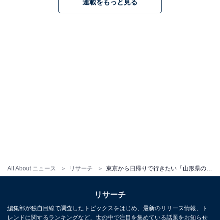
連載をもっと見る
All About ニュース
リサーチ
東京から日帰りで行きたい「山形県の温泉地」ランキング！ 2位は「銀山温泉」、1位は？
リサーチ
編集部が独自目線で調査したトピックスをはじめ、最新のリリース情報、ト
レンドに関するランキングなど、世の中で注目を集めている話題をお知らせ