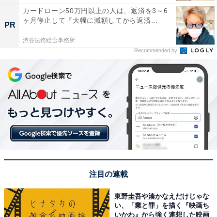
カードローン50万円以上の人は、返済を3～6
ヶ月停止して『大幅に減額してから返済...
PR
渋谷法務総合事務所
Recommended by
注目の連載
東野圭吾や湊かなえだけじゃな
い、「業と罪」を描く『映画ち
いかわ』から強く連想した映画