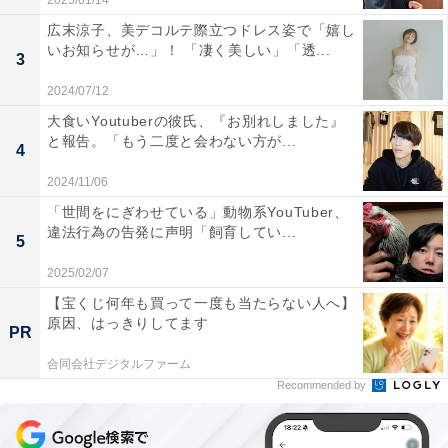
2025/01/14
広末涼子、美デコルテ際立つドレス姿で「嬉し
いお知らせが…」！ 「凄く美しい」「透...
3
2024/07/12
大食いYoutuberの彼氏、『お別れしました』
と報告。「もう二度と会わない方が...
4
2024/11/06
「世間をにぎわせている」動物系YouTuber、
違法行為の告発に声明「飼育してい...
5
2025/02/07
【宝くじ何年も買って一度も当たらない人へ】
原因、はっきりしてます
PR
合同会社デジタルファーム
Recommended by