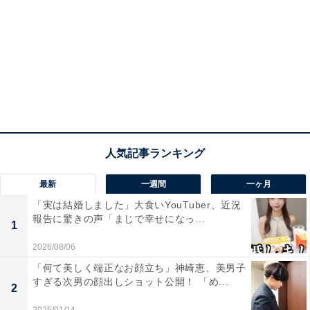
最新
一週間
一ヶ月
「実は結婚しました」大食いYouTuber、近況
報告に驚きの声「まじで幸せになっ...
1
2026/08/06
「何て美しく端正なお顔立ち」神崎恵、美男子
すぎる次男の顔出しショット公開！ 「め...
2