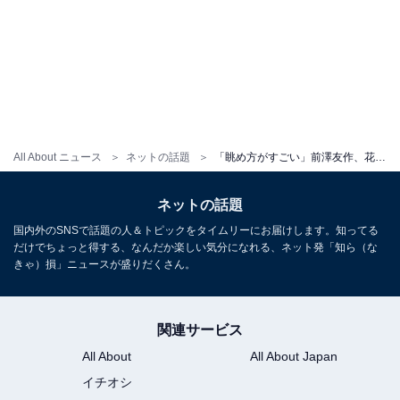
All About ニュース
ネットの話題
「眺め方がすごい」前澤友作、花火大会を一望する動画に「素晴らしい眺め」「特等席」の声！
ネットの話題
国内外のSNSで話題の人＆トピックをタイムリーにお届けします。知ってる
だけでちょっと得する、なんだか楽しい気分になれる、ネット発「知ら（な
きゃ）損」ニュースが盛りだくさん。
関連サービス
All About
All About Japan
イチオシ