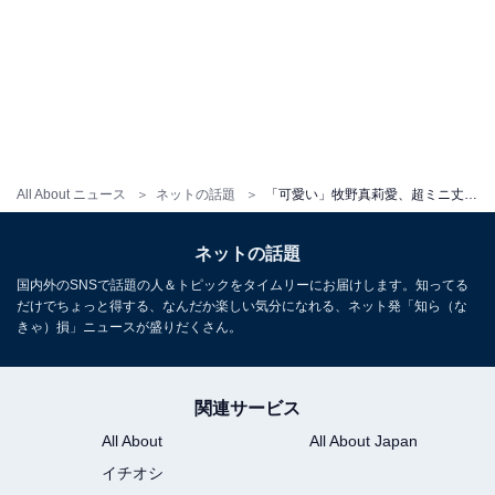
All About ニュース
ネットの話題
「可愛い」牧野真莉愛、超ミニ丈スカートから美脚を披露し反響の声続出！ 「すっかりお馴染み姐さん」
ネットの話題
国内外のSNSで話題の人＆トピックをタイムリーにお届けします。知ってる
だけでちょっと得する、なんだか楽しい気分になれる、ネット発「知ら（な
きゃ）損」ニュースが盛りだくさん。
関連サービス
All About
All About Japan
イチオシ