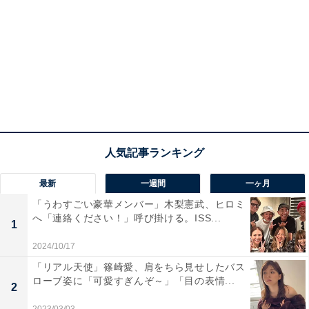
最新
一週間
一ヶ月
「うわすごい豪華メンバー」木梨憲武、ヒロミ
へ「連絡ください！」呼び掛ける。ISS...
1
2024/10/17
「リアル天使」篠崎愛、肩をちら見せしたバス
ローブ姿に「可愛すぎんぞ～」「目の表情...
2