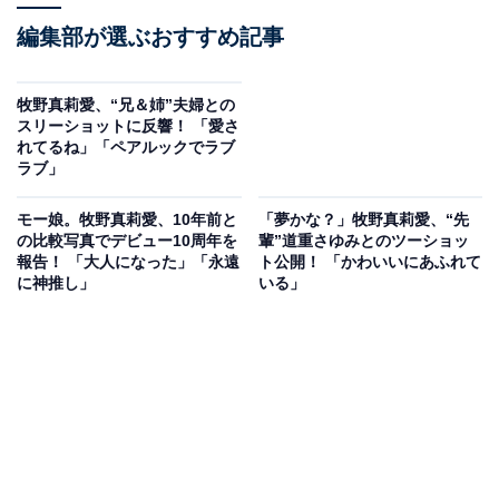
編集部が選ぶおすすめ記事
牧野真莉愛、“兄＆姉”夫婦との
スリーショットに反響！ 「愛さ
れてるね」「ペアルックでラブ
ラブ」
モー娘。牧野真莉愛、10年前と
「夢かな？」牧野真莉愛、“先
の比較写真でデビュー10周年を
輩”道重さゆみとのツーショッ
報告！ 「大人になった」「永遠
ト公開！ 「かわいいにあふれて
に神推し」
いる」