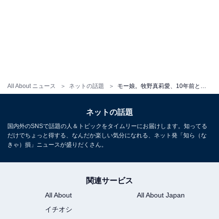
All About ニュース
ネットの話題
モー娘。牧野真莉愛、10年前との比較写真でデビュー10周年を報告！ 「大人になった」「永遠に神推し」
ネットの話題
国内外のSNSで話題の人＆トピックをタイムリーにお届けします。知ってる
だけでちょっと得する、なんだか楽しい気分になれる、ネット発「知ら（な
きゃ）損」ニュースが盛りだくさん。
関連サービス
All About
All About Japan
イチオシ