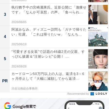
2026/08/05
執行猶予中の宮崎麗果氏、近影公開に「激痩せ
です」「なんか可哀想」の声。「食べられ...
3
2026/08/05
阿波みなみ、ディズニー訪問も「ガチで帰りた
い」吐露。「これは帰りたいw」「なんち...
4
2025/06/19
“可愛すぎる女装”で話題の46歳2児の父親、す
っぴん披露＆“注射レシピ”公開！ ...
5
2024/09/28
カードローン50万円以上の人は、返済を3～6
ヶ月停止して『大幅に減額してから返済...
PR
渋谷法務総合事務所
Recommended by