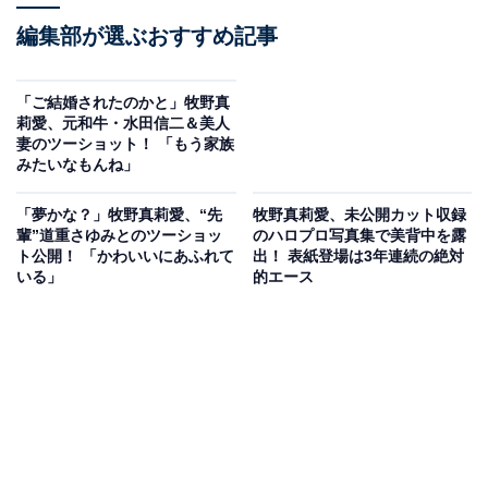
編集部が選ぶおすすめ記事
「ご結婚されたのかと」牧野真
莉愛、元和牛・水田信二＆美人
妻のツーショット！ 「もう家族
みたいなもんね」
「夢かな？」牧野真莉愛、“先
牧野真莉愛、未公開カット収録
輩”道重さゆみとのツーショッ
のハロプロ写真集で美背中を露
ト公開！ 「かわいいにあふれて
出！ 表紙登場は3年連続の絶対
いる」
的エース