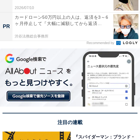
2026/07/10
カードローン50万円以上の人は、返済を3～6
ヶ月停止して『大幅に減額してから返済...
PR
渋谷法務総合事務所
Recommended by
A post shared by 道枝駿佑 / Michieda Shunsuke (@michieda_72
1位に輝いたのは、道枝駿佑さん！ アイドル活動だけで
なく、俳優、モデルとしても活躍しています。2022年12
月からは、ファッション雑誌『MEN’S NON-NO』（集英
社）の隔月レギュラーとして本格的にモデル活動をスタ
ート。美しいビジュアルとスタイルの良さを生かし、カ
注目の連載
ジュアルからフォーマルまで、さまざまなスタイルの衣
装を格好良く着こなしています。
『スパイダーマン：ブランド・