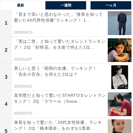
最新
一週間
一ヶ月
「背まで高いと思わなかった」“身長を知って
驚いた40代男性俳優”ランキング！ 1...
1
1位：道枝駿佑／63票
2026/06/13
「実は二世」と知って驚いたタレントランキン
グ！ 2位「杉咲花」を大差で抑えた1位...
2
2025/11/07
美しいと思う「昭和の女優」ランキング！
「吉永小百合」を抑えた1位は？
3
2025/04/21
高学歴だと知って驚いたSTARTOタレントラン
キング！ 2位「ラウール（Snow...
4
2025/07/13
身長を知って驚いた「20代女性俳優」ランキ
View this post on Instagram
ング！ 2位「橋本環奈」をわずか1票差...
5