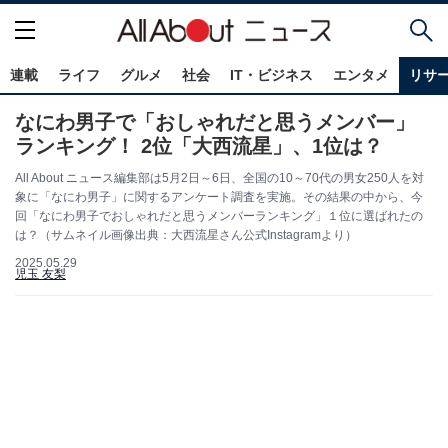
連載
ライフ
グルメ
社会
IT・ビジネス
エンタメ
リサ
なにわ男子で「おしゃれだと思うメンバー」
ランキング！ 2位「大西流星」、1位は？
All About ニュース編集部は5月2日～6日、全国の10～70代の男女250人を対
象に「なにわ男子」に関するアンケート調査を実施。その結果の中から、今
回「なにわ男子でおしゃれだと思うメンバーランキング」１位に選ばれたの
は？（サムネイル画像出典：大西流星さん公式Instagramより）
2025.05.29
児玉 友梨