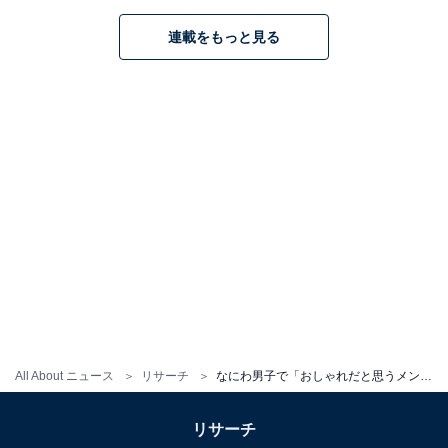
稿しています。
連載をもっと見る
７位までの全ランキング結果を見
次ページ
る
All About ニュース
リサーチ
なにわ男子で「おしゃれだと思うメンバー」ランキング！ 2位「大西流星」、1位は？
リサーチ