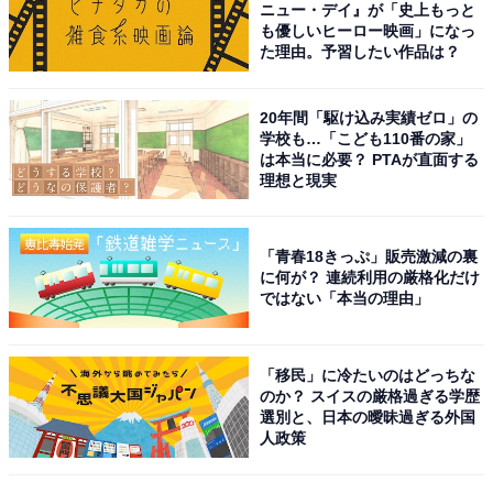
ニュー・デイ』が「史上もっと
も優しいヒーロー映画」になっ
回答者からは「背が高くてスタイルも良いのでシンプル
た理由。予習したい作品は？
でも映える」（30代女性／茨城県）、「ファッション誌
の表紙を務めることも多く、MEN’S NON NOに登場して
20年間「駆け込み実績ゼロ」の
学校も…「こども110番の家」
男性からの人気も獲得しているからです」（60代男性／
は本当に必要？ PTAが直面する
愛知県）、「高い身長と端正なルックスを生かしてモデ
理想と現実
ルとしても活躍中でおしゃれだと思うからです」（60代
女性／愛知県）、「ハイブランドを着こなしていてオシ
「青春18きっぷ」販売激減の裏
ャレだから」（20代女性／東京都）などの声が上がりま
に何が？ 連続利用の厳格化だけ
した。
ではない「本当の理由」
※回答者からのコメントは原文ママです
「移民」に冷たいのはどっちな
のか？ スイスの厳格過ぎる学歴
選別と、日本の曖昧過ぎる外国
この記事の筆者：児玉 友梨 プロフィール
人政策
1987年東京都生まれ。フリーライター。地方に移住し、
農業の傍ら地域の魅力や暮らしに役立つ情報を中心に寄