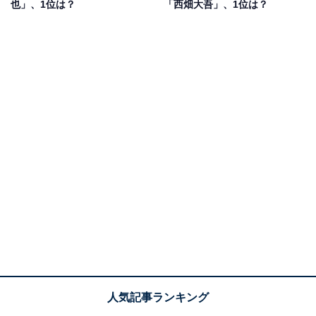
也」、1位は？
「西畑大吾」、1位は？
入れ方も上手。自分の見せ方をちゃんと理解してるタイ
プ」（30代女性／秋田県）、「インスタライブなどで着
ている服が有名ですが、シンプルでおしゃれに着こなし
ていてカッコよかった」（20代女性／愛知県）、「女性
のメイクや美容にも詳しいし、メンバーの中で一番おし
ゃれだと思う」（30代女性／埼玉県）などの声が上がり
ました。