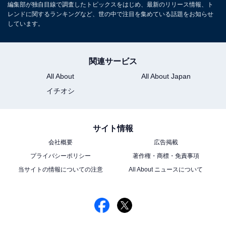
編集部が独自目線で調査したトピックスをはじめ、最新のリリース情報、ト
レンドに関するランキングなど、世の中で注目を集めている話題をお知らせ
しています。
こちらもおすすめ
なにわ男子で「イケメンだと思うメンバー」ラ
ンキング！ 2位「大西流星」、1位は？
関連サービス
All About
All About Japan
イチオシ
サイト情報
会社概要
広告掲載
1
2
プライバシーポリシー
著作権・商標・免責事項
当サイトの情報についての注意
All About ニュースについて