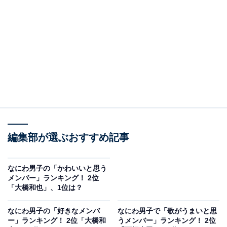
A post shared by 大西流星 / Onishi Ryusei (@08.07_ryuche)
2位に選ばれた大西流星さんは、大きな瞳のかわいらし
い顔が魅力的。歌手活動はもちろん、ドラマやバラエテ
ィー、コスメプロデュースなど、さまざまなフィールド
で活躍しています。そんな大西さんは、生粋の美容好き
としても有名。セルフプロデュースが上手で「おしゃ
編集部が選ぶおすすめ記事
れ」という印象を持つファンが多いようです。
なにわ男子の「かわいいと思う
回答者からは「美容やメイクなどを独自に研究してい
メンバー」ランキング！ 2位
「大橋和也」、1位は？
て、とてもオシャレだと思います」（30代女性／大阪
府）、「ファッションセンスがキラッキラ！可愛い系も
なにわ男子の「好きなメンバ
なにわ男子で「歌がうまいと思
大人っぽいコーデも着こなせるし、メイクや小物の取り
ー」ランキング！ 2位「大橋和
うメンバー」ランキング！ 2位