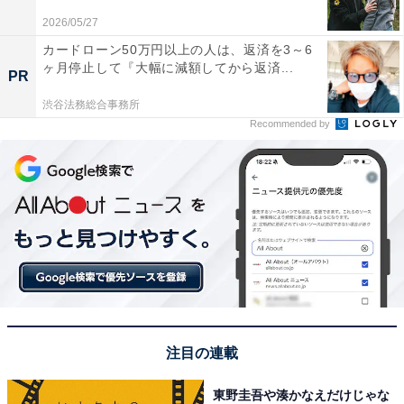
2026/05/27
カードローン50万円以上の人は、返済を3～6
ヶ月停止して『大幅に減額してから返済...
PR
渋谷法務総合事務所
A post shared by 大西流星 / Onishi Ryusei (@08.07_ryuche)
Recommended by
1位に輝いた大西流星さんは、キラキラとしたかわいら
しいビジュアルが魅力的。「あざとかわいい」キャラク
ターでバラエティー番組にも引っ張りだこです。アイド
ルとしての自分の魅力をしっかりと引き出す大西さん。
ファンの間では尊敬と親しみをこめて「大西プロ」とも
呼ばれているそうです。
回答者からは「女の子と見間違いそうな可愛い顔立ちと
注目の連載
思うので」（60代女性／東京都）、「目がくりくりして
いて、子犬みたいな感じがとってもかわいいです。存在
東野圭吾や湊かなえだけじゃな