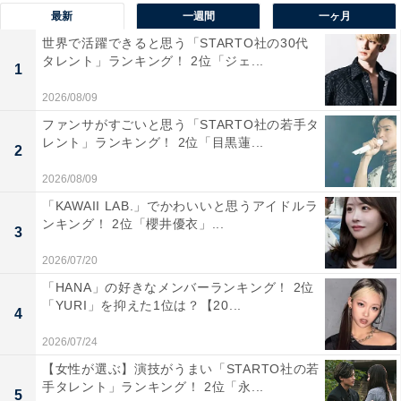
1位：大西流星／124票
最新
一週間
一ヶ月
世界で活躍できると思う「STARTO社の30代
タレント」ランキング！ 2位「ジェ...
1
2026/08/09
ファンサがすごいと思う「STARTO社の若手タ
レント」ランキング！ 2位「目黒蓮...
2
2026/08/09
「KAWAII LAB.」でかわいいと思うアイドルラ
ンキング！ 2位「櫻井優衣」...
3
2026/07/20
「HANA」の好きなメンバーランキング！ 2位
View this post on Instagram
「YURI」を抑えた1位は？【20...
4
2026/07/24
【女性が選ぶ】演技がうまい「STARTO社の若
手タレント」ランキング！ 2位「永...
5