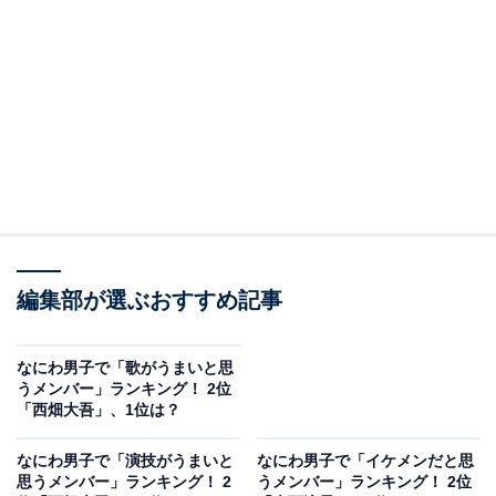
A post shared by 映画「ふしぎ駄菓子屋 銭天堂」公式 (@zenitend
2位に選ばれたのは、大橋和也さんでした。見る人を元
気にさせてくれる愛嬌（あいきょう）たっぷりの笑顔が
魅力的な大橋さん。なにわ男子のリーダーとしてグルー
プをけん引しています。天真らんまんな明るい性格でバ
ラエティー番組でも活躍。ビジュアルの良さはもちろ
編集部が選ぶおすすめ記事
ん、大橋さんの親しみやすい人柄に魅了されるファンが
多いようです。
なにわ男子で「歌がうまいと思
うメンバー」ランキング！ 2位
「西畑大吾」、1位は？
回答者からは「明るく元気な性格と、愛らしい笑顔がフ
ァンに愛されているから」（30代男性／東京都）、「気
なにわ男子で「演技がうまいと
なにわ男子で「イケメンだと思
さくで明るくよく喋り顔の雰囲気が可愛いから」（60代
思うメンバー」ランキング！ 2
うメンバー」ランキング！ 2位