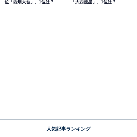
位「西畑大吾」、1位は？
「大西流星」、1位は？
女性／群馬県）、「表現も可愛くて、やることも天然で
かわいい」（20代女性／福岡県）、「愛嬌がよく、にこ
にこしているから」（40代女性／愛媛県）などの声が上
がりました。