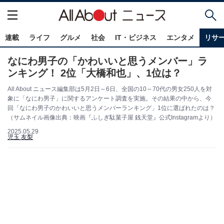
連載
ライフ
グルメ
社会
IT・ビジネス
エンタメ
リサ
なにわ男子の「かわいいと思うメンバー」ラ
ンキング！ 2位「大橋和也」、1位は？
All About ニュース編集部は5月2日～6日、全国の10～70代の男女250人を対
象に「なにわ男子」に関するアンケート調査を実施。その結果の中から、今
回「なにわ男子のかわいいと思うメンバーランキング」1位に選ばれたのは？
（サムネイル画像出典：映画『ふしぎ駄菓子屋 銭天堂』公式Instagramより）
2025.05.29
児玉 友梨