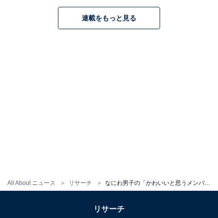
7位までの全ランキング結果を見
連載をもっと見る
次ページ
る
All About ニュース
リサーチ
なにわ男子の「かわいいと思うメンバー」ランキング！ 2位「大橋和也」、1位は？
リサーチ
こちらもおすすめ