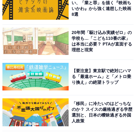
い、「業と罪」を描く『映画ち
がキラキラしています」（40代女性／北海道）、「大西
いかわ』から強く連想した映画
くんは、ぱっちりした目とふわっとした表情がとにかく
8選
愛らしくて、あざとい表情やポーズを完全に計算してや
っているところもファンから「分かってるのにかわいす
20年間「駆け込み実績ゼロ」の
学校も…「こども110番の家」
ぎて悔しい！」と評判です」（30代女性／千葉県）、
は本当に必要？ PTAが直面する
「自分が可愛いポイントをわかっててやっている。アイ
理想と現実
ドルとして素晴らしい」（40代女性／愛知県）などの声
が上がりました。
【要注意】東京駅で絶対にハマ
る「最遠ホーム」と「メトロ乗
※回答者からのコメントは原文ママです
り換え」の絶望トラップ
この記事の筆者：児玉 友梨 プロフィール
「移民」に冷たいのはどっちな
1987年東京都生まれ。フリーライター。地方に移住し、
のか？ スイスの厳格過ぎる学歴
選別と、日本の曖昧過ぎる外国
農業の傍ら地域の魅力や暮らしに役立つ情報を中心に寄
人政策
稿しています。