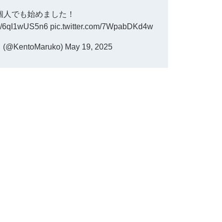
個人でも始めました！
.co/6qI1wUS5n6
pic.twitter.com/7WpabDKd4w
KentoMaruko)
May 19, 2025