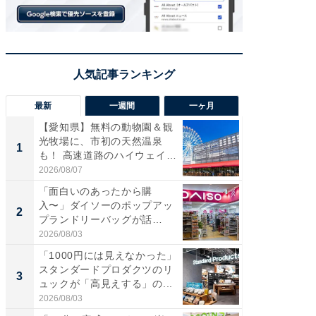
最新
一週間
一ヶ月
【愛知県】無料の動物園＆観
【兵庫
光牧場に、市初の天然温泉
ーメン
1
1
も！ 高速道路のハイウェイオ
再現した
ア...
道...
2026/08/07
2026/08/0
「面白いのあったから購
【三重
入〜」ダイソーのポップアッ
の直営
2
2
プランドリーバッグが話
ダ大判焼
題。“さま...
伊...
2026/08/03
2026/08/0
「1000円には見えなかった」
【千葉県
スタンダードプロダクツのリ
級マー
3
3
ュックが「高見えする」の...
ノベし
ー...
2026/08/03
2026/08/0