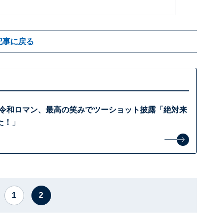
記事に戻る
!」令和ロマン、最高の笑みでツーショット披露「絶対来
た！」
1
2