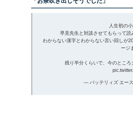
「お茶吹き出しそうでした」
人生初の小
早見先生と対談させてもらって読
わからない漢字とわからない言い回しが2
ージ
残り半分くらいで、今のところ
pic.twitt
— バッテリィズ エース (@