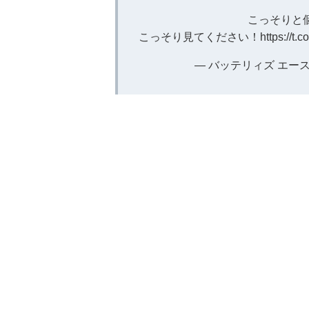
こっそりと
こっそり見てください！
https://t
— バッテリィズ エース (@