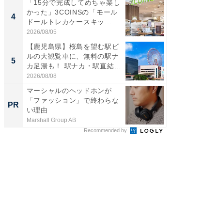
「15分で完成してめちゃ楽し
「100
かった」3COINSの「モール
スタン
4
4
ドールトレカケースキッ...
ュックが
2026/08/05
2026/08/0
【鹿児島県】桜島を望む駅ビ
立山連
ルの大観覧車に、無料の駅ナ
風呂に、
5
5
カ足湯も！ 駅ナカ・駅直結
層水風
ス...
帰...
2026/08/08
2026/08/0
マーシャルのヘッドホンが
ガシガ
「ファッション」で終わらな
カッタ
PR
PR
い理由
Marshall Group AB
Marshall 
Recommended by