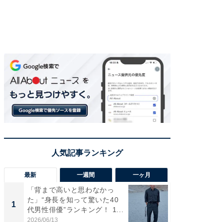
最新
一週間
一ヶ月
「背まで高いと思わなかっ
「癒し系
た」“身長を知って驚いた40
タレント
1
1
代男性俳優”ランキング！ 1...
「井ノ原
2026/06/13
2026/08/0