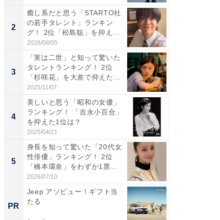
癒し系だと思う「STARTO社
ギャップ
の若手タレント」ランキン
RTO社
2
2
グ！ 2位「松島聡」を抑え...
キング！
2026/08/05
2026/08/0
「実は二世」と知って驚いた
癒し系だ
タレントランキング！ 2位
の若手
3
3
「杉咲花」を大差で抑えた1
グ！ 2
位...
2025/11/07
2026/08/0
美しいと思う「昭和の女優」
「ギャッ
ランキング！ 「吉永小百合」
RTO社
4
4
を抑えた1位は？
グ！ 2
2025/04/21
2026/07/3
身長を知って驚いた「20代女
「世界で
性俳優」ランキング！ 2位
ARTO
5
5
「橋本環奈」をわずか1票
グ！ 2
差...
2026/07/10
2026/08/0
Jeep アソビュー！ギフト当
「ばぁ
たる
い！」
PR
PR
家