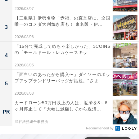
2026/08/07
【三重県】伊勢名物「赤福」の直営店に、全国
唯一のコメダ大判焼き店も！ 東名阪・伊...
3
2026/08/06
「15分で完成してめちゃ楽しかった」3COINS
の「モールドールトレカケースキッ...
4
2026/08/05
「面白いのあったから購入〜」ダイソーのポッ
プアップランドリーバッグが話題。“さま...
5
2026/08/03
カードローン50万円以上の人は、返済を3～6
ヶ月停止して『大幅に減額してから返済...
PR
渋谷法務総合事務所
Recommended by