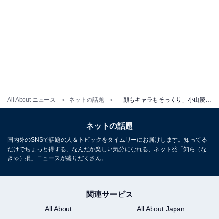
All About ニュース
ネットの話題
「顔もキャラもそっくり」小山慶一郎、実姉・みきママ宅で誕生日パーティー！ 現役東大生の甥も登場
ネットの話題
国内外のSNSで話題の人＆トピックをタイムリーにお届けします。知ってる
だけでちょっと得する、なんだか楽しい気分になれる、ネット発「知ら（な
きゃ）損」ニュースが盛りだくさん。
関連サービス
All About
All About Japan