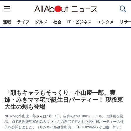
連載
ライフ
グルメ
社会
IT・ビジネス
エンタメ
リサ
「顔もキャラもそっくり」小山慶一郎、実
姉・みきママ宅で誕生日パーティー！ 現役東
大生の甥も登場
NEWSの小山慶一郎さんは5月13日、自身のYouTubeチャンネルに動画を投
稿。姉で料理研究家のみきママさんの自宅で行われた誕生日パーティーの様
子を公開しました。（サムネイル画像出典：「CHOIYAMA / 小山慶一郎」）