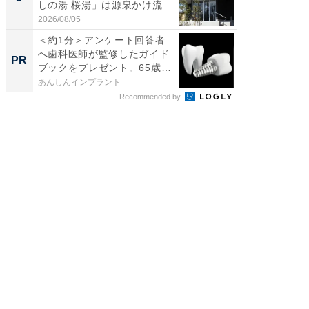
しの湯 桜湯」は源泉かけ流...
は和の
が...
2026/08/05
2026/08/0
＜約1分＞アンケート回答者
団地で
へ歯科医師が監修したガイド
掘り出
PR
PR
ブックをプレゼント。65歳
以...
あんしんインプラント
UR都市機
Recommended by