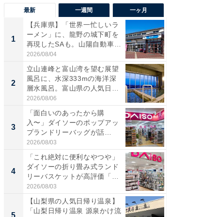
最新
一週間
一ヶ月
【兵庫県】「世界一忙しいラ
【兵庫
ーメン」に、龍野の城下町を
ーメン
1
1
再現したSAも。山陽自動車
再現した
道...
道...
2026/08/04
2026/08/0
立山連峰と富山湾を望む展望
【三重
風呂に、水深333mの海洋深
「鈴鹿天
2
2
層水風呂。富山県の人気日
は100
帰...
2026/08/06
2026/08/0
「面白いのあったから購
ステラ
入〜」ダイソーのポップアッ
詰め放題
3
3
プランドリーバッグが話
00円で「
題。“さま...
2026/08/03
2026/08/0
「これ絶対に便利なやつや」
「ミニオ
ダイソーの折り畳み式ランド
ッグ！ 
4
4
リーバスケットが高評価「使
ど、夏限
わ...
2026/08/03
2026/08/0
【山梨県の人気日帰り温泉】
【埼玉
「山梨日帰り温泉 源泉かけ流
「行田天
5
5