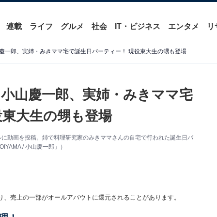
連載
ライフ
グルメ
社会
IT・ビジネス
エンタメ
リ
慶一郎、実姉・みきママ宅で誕生日パーティー！ 現役東大生の甥も登場
小山慶一郎、実姉・みきママ宅
役東大生の甥も登場
ンネルに動画を投稿。姉で料理研究家のみきママさんの自宅で行われた誕生日パ
AMA / 小山慶一郎」）
り、売上の一部がオールアバウトに還元されることがあります。