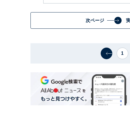
次ページ
1