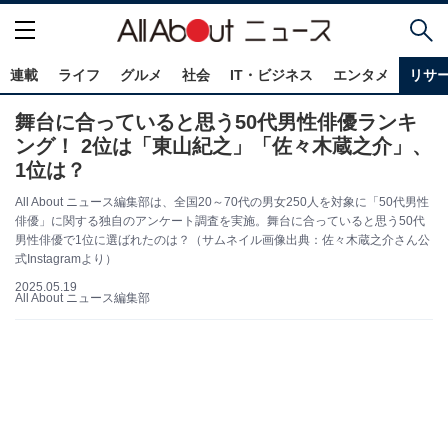
連載
ライフ
グルメ
社会
IT・ビジネス
エンタメ
リサ
舞台に合っていると思う50代男性俳優ランキ
ング！ 2位は「東山紀之」「佐々木蔵之介」、
1位は？
All About ニュース編集部は、全国20～70代の男女250人を対象に「50代男性
俳優」に関する独自のアンケート調査を実施。舞台に合っていると思う50代
男性俳優で1位に選ばれたのは？（サムネイル画像出典：佐々木蔵之介さん公
式Instagramより）
2025.05.19
All About ニュース編集部