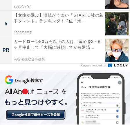
View this post on Instagram
2026/07/24
【女性が選ぶ】演技がうまい「STARTO社の若
手タレント」ランキング！ 2位「永...
5
2026/05/27
カードローン50万円以上の人は、返済を3～6
ヶ月停止して『大幅に減額してから返済...
PR
渋谷法務総合事務所
Recommended by
A post shared by 刑事7人 最終回 8/9(水)よる9時 (@keiji_7nin)
同率2位は「東山紀之」さんでした。
男性アイドルグループ・少年隊の元メンバーで、現在は
SMILE-UP.の代表取締役を務めています。俳優として活
動していた期間は、ドラマ『喰いタン』（日本テレビ
系）や『必殺仕事人』シリーズ（テレビ朝日系）などの