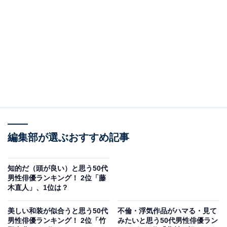
A post shared by 佐々木蔵之介 (@sasakikuranosuke_official)
同率2位は「佐々木蔵之介」さんでした。
神戸大学在学中に劇団の旗揚げに参加し、俳優の道へ。
編集部が選ぶおすすめ記事
連続テレビ小説『オードリー』（NHK総合）や、映画
『間宮兄弟』、時代劇コメディ映画『超高速！参勤交
代』などの話題作でも活躍しています。2025年には、東
知的だ（頭が良い）と思う50代
男性俳優ランキング！ 2位「藤
京芸術劇場×ルーマニア国立ラドゥ・スタンカ劇場国際
木直人」、1位は？
共同制作の一人芝居『ヨナ』の公演が控えています。
美しい和装が似合うと思う50代
不倫・浮気作品がハマる・見て
男性俳優ランキング！ 2位「竹
みたいと思う50代男性俳優ラン
回答者からは「見た目などイメージが舞台などもこなせ