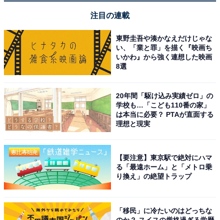
テレビでの活躍のほかにも、ブロードウェイミュージカ
注目の連載
ル『雨に唄えば』などの舞台作品でも主演を務め、活躍
東野圭吾や湊かなえだけじゃな
していました。
い、「業と罪」を描く『映画ち
いかわ』から強く連想した映画
8選
回答者からは「実際に舞台を見て。姿勢や発声がよく目
立つ、舞台向きの人なんだと納得した」（50代女性／宮
城県）、「ミュージカルなどに出演している印象が強い
20年間「駆け込み実績ゼロ」の
学校も…「こども110番の家」
ので、舞台演技が似合いそう」（40代男性／福岡県）、
は本当に必要？ PTAが直面する
「元々アイドルだからかもしれないけれど、舞台で歌っ
理想と現実
て踊っていたり、演劇をしているのが似合う」（30代女
性／栃木県 ）などのコメントがありました。
【要注意】東京駅で絶対にハマ
る「最遠ホーム」と「メトロ乗
り換え」の絶望トラップ
「移民」に冷たいのはどっちな
のか？ スイスの厳格過ぎる学歴