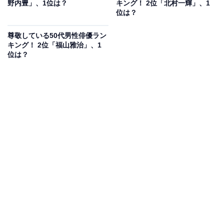
野内豊」、1位は？
キング！ 2位「北村一輝」、1
そう、選ばれそうな印象です。声のはりかたなどは特に
位は？
評価できます」（40代女性／愛知県）、舞台出身の印象
尊敬している50代男性俳優ラン
が強く、大きく伸びやかな声をされていてスラっとした
キング！ 2位「福山雅治」、1
スタイルが舞台映えしそうな気がします」（40代女性／
位は？
熊本県）、「声量があり滑舌の良い人が舞台に合うよう
に感じました」（50代女性／埼玉県）などのコメントが
ありました。