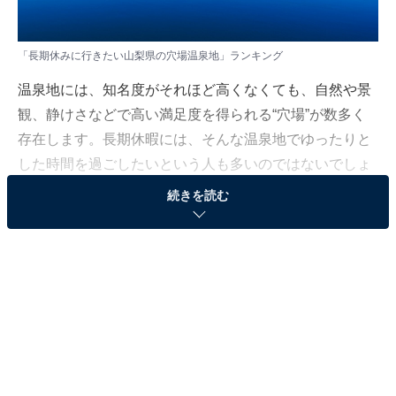
「長期休みに行きたい山梨県の穴場温泉地」ランキング
温泉地には、知名度がそれほど高くなくても、自然や景
観、静けさなどで高い満足度を得られる“穴場”が数多く
存在します。長期休暇には、そんな温泉地でゆったりと
した時間を過ごしたいという人も多いのではないでしょ
うか。
続きを読む
All About ニュース編集部では、全国の10〜60代の男女
198人を対象に、「長期休みに行きたい中部地方の穴場
温泉地」に関するアンケート調査を実施しました。本記
事では、その中から山梨県で人気を集めた温泉地をラン
キング形式で紹介します。
＞8位までのランキング結果を見る