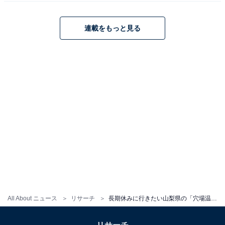
連載をもっと見る
All About ニュース
リサーチ
長期休みに行きたい山梨県の「穴場温泉地」ランキング！ 2位「河口湖温泉郷」、1位は？