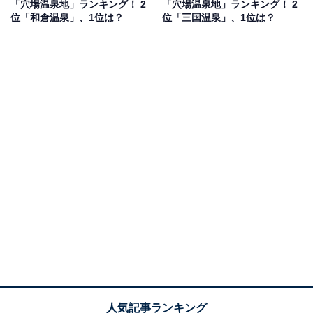
「穴場温泉地」ランキング！ 2
「穴場温泉地」ランキング！ 2
男性／千葉県）、「河口湖と言えば、湖の風景と富士山
位「和倉温泉」、1位は？
位「三国温泉」、1位は？
とキャンプのイメージで、温泉があるとは知らないのじ
ゃないかな」（60代男性／大阪府）などのコメントが寄
せられていました。