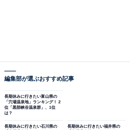
2位：河口湖温泉郷／40票
2位は「河口湖温泉郷」でした。富士山を望む絶景の中
に位置する河口湖温泉郷は、美しい自然環境と景観のよ
さが穴場としての大きな魅力として評価されています。
温泉から富士山や湖を眺めながら入浴できる点や、観光
スポットが近く温泉と観光を同時に楽しめる点、また宿
泊施設の選択肢が豊富でありながらも比較的混雑が少な
編集部が選ぶおすすめ記事
く落ち着いた雰囲気を楽しめる点も魅力として挙げられ
ています。
長期休みに行きたい富山県の
「穴場温泉地」ランキング！ 2
回答者からは「富士山を眺めながら温泉に浸かれるから
位「黒部峡谷温泉群」、1位
です」（50代女性／愛知県）、「美しい富士山を見るこ
は？
とができ、宿泊場所も老舗の旅館から新しいホテルま
長期休みに行きたい石川県の
長期休みに行きたい福井県の
で、選択肢が広く、楽しみ方も多いと思うため」（50代