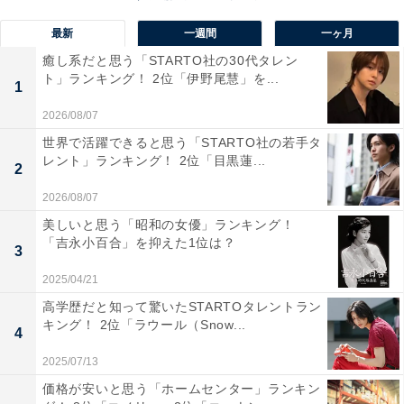
1位：山中湖温泉／47票
最新
一週間
一ヶ月
癒し系だと思う「STARTO社の30代タレン
1位は「山中湖温泉」でした。富士山を望む山中湖のほ
ト」ランキング！ 2位「伊野尾慧」を...
1
とりに位置する山中湖温泉は、絶景を楽しみながら温泉
2026/08/07
に浸かれる点が穴場として高く評価されています。周辺
世界で活躍できると思う「STARTO社の若手タ
には観光スポットも多く、湖とともに自然を満喫できる
レント」ランキング！ 2位「目黒蓮...
2
点や、比較的知名度が高いながらも混雑が少なくゆった
りと過ごせる環境、富士山の絶景を眺められる露天風呂
2026/08/07
など、景観と温泉の両方を楽しめる点が魅力として挙げ
美しいと思う「昭和の女優」ランキング！
「吉永小百合」を抑えた1位は？
られています。
3
2025/04/21
回答者からは「富士山を望む露天風呂があり、贅沢な時
高学歴だと知って驚いたSTARTOタレントラン
間を楽しめそうだから」（30代男性／富山県）、「山中
キング！ 2位「ラウール（Snow...
4
湖は富士山も見えて絶景なので、行ってみたいです」
2025/07/13
（50代女性／新潟県）、「富士山を目の前にして楽しむ
価格が安いと思う「ホームセンター」ランキン
温泉は格別です！」（30代女性／愛知県）などのコメン