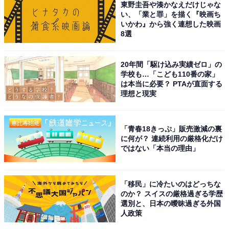
東野圭吾や湊かなえだけじゃな
い、「業と罪」を描く『映画ち
いかわ』から強く連想した映画
8選
こちらもおすすめ
20年間「駆け込み実績ゼロ」の
長期休みに行きたい新潟県の「温泉地」ランキ
学校も…「こども110番の家」
ング！ 2位「糸魚川温泉」、1位は？
は本当に必要？ PTAが直面する
理想と現実
「青春18きっぷ」販売激減の裏
に何が？ 連続利用の厳格化だけ
ではない「本当の理由」
1
2
「移民」に冷たいのはどっちな
のか？ スイスの厳格過ぎる学歴
選別と、日本の曖昧過ぎる外国
人政策