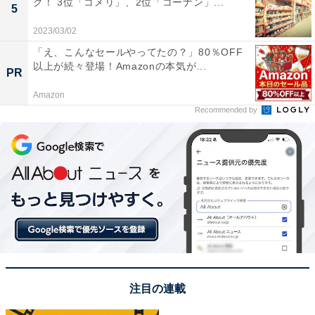
グ！ 3位「コメリ」、2位「コーナン」...
5
トが寄せられていました。
2023/03/02
「え、こんなセールやってたの？」80％OFF
※回答コメントは原文ママです
以上が続々登場！Amazonの本気が...
PR
Amazon
8位までの全ランキング結果を見
Recommended by
次ページ
る
注目の連載