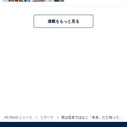
12位までの全ランキング結果を見
次ページ
連載をもっと見る
る
All About ニュース
リサーチ
実は芸名ではなく「本名」だと知って驚いた女性芸能人ランキング！ 2位「本仮屋ユイカ」、1位は？