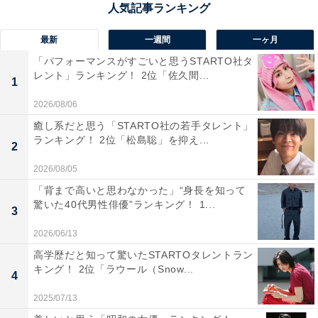
最新
一週間
一ヶ月
1位：土屋太鳳／104票
「パフォーマンスがすごいと思うSTARTO社タ
レント」ランキング！ 2位「佐久間...
1
2026/08/06
癒し系だと思う「STARTO社の若手タレント」
ランキング！ 2位「松島聡」を抑え...
2
2026/08/05
「背まで高いと思わなかった」“身長を知って
驚いた40代男性俳優”ランキング！ 1...
3
2026/06/13
高学歴だと知って驚いたSTARTOタレントラン
キング！ 2位「ラウール（Snow...
View this post on Instagram
4
2025/07/13