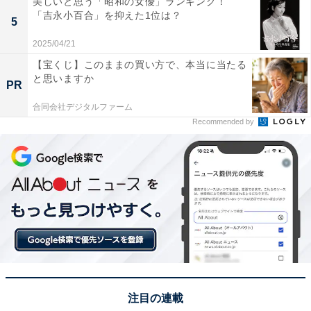
美しいと思う「昭和の女優」ランキング！
「吉永小百合」を抑えた1位は？
5
2025/04/21
【宝くじ】このままの買い方で、本当に当たる
と思いますか
PR
合同会社デジタルファーム
A post shared by 土屋太鳳 (@taotsuchiya_official)
Recommended by
1位に選ばれたのは、俳優の土屋太鳳さん。「太鳳」と
いう珍しい名前は、土屋さんの母親が「生まれたばかり
の赤ん坊が細長い紙に筆で『2月3日生まれ 女 太鳳』と
書いていた」という予知夢を見たことに由来しているの
だそう。実際にその夢の通り、予定日よりも早い2月3日
の朝に女の子が誕生したため、「太鳳」と命名されたよ
うです。
注目の連載