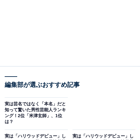
A post shared by 本仮屋ユイカ (@yuika_motokariya_official)
2位には、俳優の本仮屋ユイカさんが選ばれました。実
の妹はフリーアナウンサーである妹の本仮屋リイナさ
ん。珍しい名字に下の名前がカタカナなのが印象的な本
仮屋さん。4月29日に放送されたバラエティー番組『踊
編集部が選ぶおすすめ記事
る！さんま御殿!!』（日本テレビ系）に出演した際には、
「珍しい名字で、子役時代のオーディションから名前だ
実は芸名ではなく「本名」だと
けで興味を持ってもらえることがあった」と語っていま
知って驚いた男性芸能人ランキ
ング！2位「米津玄師」、1位
す。
は？
回答者からは「珍しい苗字なので芸名だと思っていたの
実は「ハリウッドデビュー」し
実は「ハリウッドデビュー」し