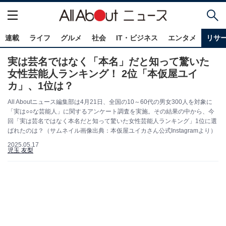
連載
ライフ
グルメ
社会
IT・ビジネス
エンタメ
リサ
実は芸名ではなく「本名」だと知って驚いた
女性芸能人ランキング！ 2位「本仮屋ユイ
カ」、1位は？
All Aboutニュース編集部は4月21日、全国の10～60代の男女300人を対象に
「実は○○な芸能人」に関するアンケート調査を実施。その結果の中から、今
回「実は芸名ではなく本名だと知って驚いた女性芸能人ランキング」1位に選
ばれたのは？（サムネイル画像出典：本仮屋ユイカさん公式Instagramより）
2025.05.17
児玉 友梨