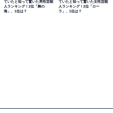
ていたと知って驚いた男性芸能
ていたと知って驚いた女性芸能
で驚きました」（50代女性／兵庫県）、「カタカナの名
人ランキング！2位「舞の
人ランキング！2位「ロー
前が珍しいと思うから」（30代女性／愛知県）、「苗字
海」、1位は？
ラ」、1位は？
も珍しいし、読んだ時の響きがとてもいいので芸名だと
思っていた」（30代女性／神奈川県）、「病院や市役所
で聞くと、まさか本人だと思わないくらいの名前です」
（50代女性／兵庫県）などの声が上がりました。