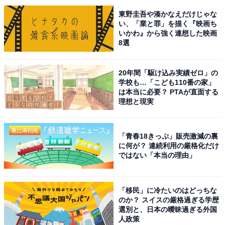
回答者からは「太鳳という、名前を聞いたことがなかっ
東野圭吾や湊かなえだけじゃな
たので、芸名かと思っていました」（30代男性／三重
い、「業と罪」を描く『映画ち
いかわ』から強く連想した映画
県）、「読み方がよく分からないほど難しい名前だか
8選
ら」（20代女性／栃木県）、「土屋太鳳ちゃんの太鳳は
呼び方としても可愛いのに漢字は凛々しくて素敵だなと
20年間「駆け込み実績ゼロ」の
思います」（20代女性／神奈川県）、「太鳳さんもです
学校も…「こども110番の家」
か、姉も弟もみんな格好良い名前でセンスのあるご両親
は本当に必要？ PTAが直面する
理想と現実
ですね」（40代女性／千葉県）などの声が上がりまし
た。
「青春18きっぷ」販売激減の裏
に何が？ 連続利用の厳格化だけ
※回答者からのコメントは原文ママです
ではない「本当の理由」
この記事の筆者：児玉 友梨 プロフィール
1987年東京都生まれ。フリーライター。地方に移住し、
「移民」に冷たいのはどっちな
のか？ スイスの厳格過ぎる学歴
農業の傍ら地域の魅力や暮らしに役立つ情報を中心に寄
選別と、日本の曖昧過ぎる外国
稿しています。
人政策