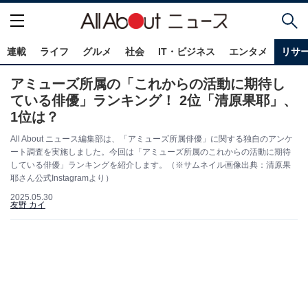
連載
ライフ
グルメ
社会
IT・ビジネス
エンタメ
リサ
アミューズ所属の「これからの活動に期待し
ている俳優」ランキング！ 2位「清原果耶」、
1位は？
All About ニュース編集部は、「アミューズ所属俳優」に関する独自のアンケ
ート調査を実施しました。今回は「アミューズ所属のこれからの活動に期待
している俳優」ランキングを紹介します。（※サムネイル画像出典：清原果
耶さん公式Instagramより）
2025.05.30
友野 カイ