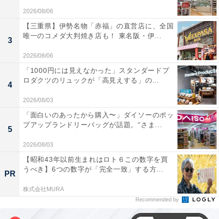
2026/08/06
【三重県】伊勢名物「赤福」の直営店に、全国
唯一のコメダ大判焼き店も！ 東名阪・伊...
3
2026/08/06
「1000円には見えなかった」スタンダードプ
ロダクツのリュックが「高見えする」の...
4
2026/08/03
「面白いのあったから購入〜」ダイソーのポッ
プアップランドリーバッグが話題。“さま...
5
2026/08/03
【昭和43年以前生まれはロト６この数字を買
うべき】6つの数字が「完全一致」する方...
PR
株式会社MURA
Recommended by