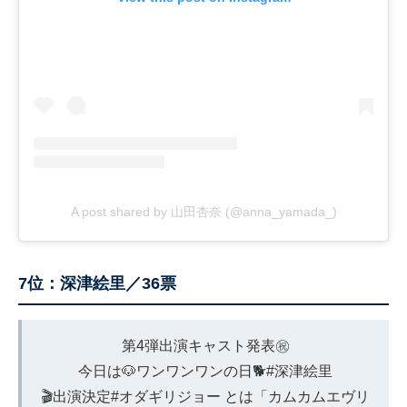
A post shared by 山田杏奈 (@anna_yamada_)
7位：深津絵里／36票
第4弾出演キャスト発表㊗️
今日は🐶ワンワンワンの日🐕
#深津絵里
🎬出演決定
#オダギリジョー
とは「カムカムエヴリ