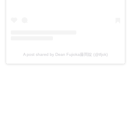
A post shared by Dean Fujioka藤岡靛 (@tfjok)