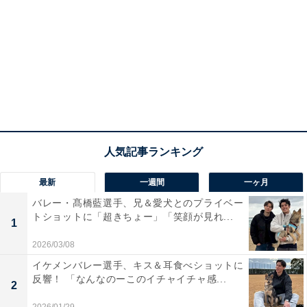
最新
一週間
一ヶ月
バレー・髙橋藍選手、兄＆愛犬とのプライベー
トショットに「超きちょー」「笑顔が見れ...
1
2026/03/08
イケメンバレー選手、キス＆耳食べショットに
反響！ 「なんなのーこのイチャイチャ感...
2