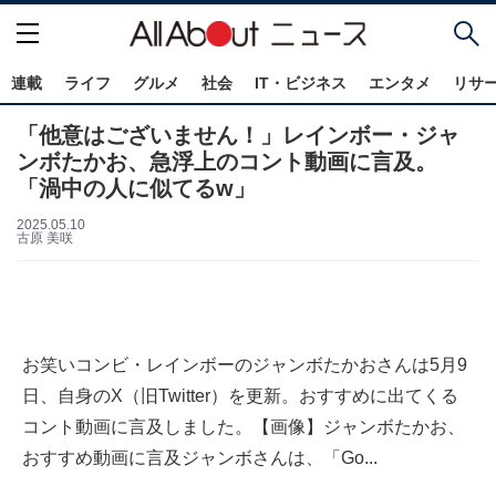
連載
ライフ
グルメ
社会
IT・ビジネス
エンタメ
リサ
「他意はございません！」レインボー・ジャ
ンボたかお、急浮上のコント動画に言及。
「渦中の人に似てるw」
2025.05.10
古原 美咲
お笑いコンビ・レインボーのジャンボたかおさんは5月9
日、自身のX（旧Twitter）を更新。おすすめに出てくる
コント動画に言及しました。【画像】ジャンボたかお、
おすすめ動画に言及ジャンボさんは、「Go...