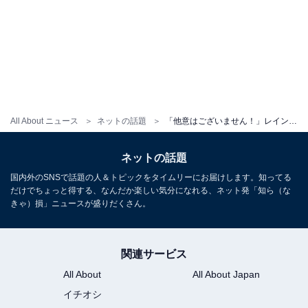
All About ニュース
ネットの話題
「他意はございません！」レインボー・ジャンボたかお、急浮上のコント動画に言及。「渦中の人に似てるw」
ネットの話題
国内外のSNSで話題の人＆トピックをタイムリーにお届けします。知ってる
だけでちょっと得する、なんだか楽しい気分になれる、ネット発「知ら（な
きゃ）損」ニュースが盛りだくさん。
関連サービス
All About
All About Japan
イチオシ