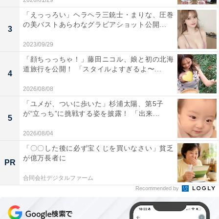
2026/01/29
「えっっろい」ヘラヘラ三銃士・まりな、圧巻
の美バストあらわなグラビアショット公開...
3
2023/09/29
「顔ちっっちゃ！」藤田ニコル、娘と初の北海
道旅行を公開！ 「スタイルよすぎるよ〜...
4
2026/08/08
「ユメが、ついに歩いた」杉浦太陽、第5子
が“立っち”に挑戦する姿を披露！ 「出来...
5
2026/08/04
「〇〇した後に必ず宝くじを買いなさい」貧乏
が億万長者に
PR
合同会社デジタルファーム
Recommended by