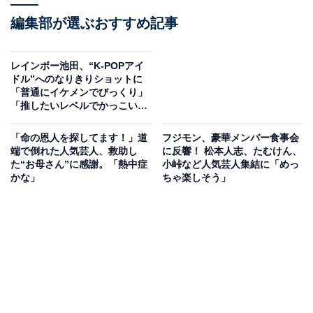
編集部が選ぶおすすめ記事
レインボー池田、“K-POPアイ
ドル”へのなりきりショットに
「普通にイケメンでびっくり」
「推したいレベルでかっこい
い」の声！
「命の恩人を探してます！」道
フジモン、豪華メンバー食事会
端で倒れた人気芸人、救助し
に反響！ 松本人志、たむけん、
た“お母さん”に感謝。「熱中症
小峠など人気芸人集結に「めっ
かな」
ちゃ楽しそう」