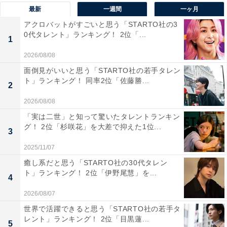
最新
一週間
一ヶ月
国有数の小麦の産地であることもあり、高崎市はパスタ
アクロバットがすごいと思う「STARTO社の3
の消費量が多く、“パスタの街”としても有名です。
0代タレント」ランキング！ 2位「...
1
回答者からは、「群馬よりも高崎の方が都会で、洗練さ
2026/08/08
れたイメージがあるから」（20代女性／東京都）、「湘
面倒見がいいと思う「STARTO社の若手タレン
ト」ランキング！ 同率2位「佐藤勝...
南新宿ラインの終点でよく聞くため馴染みがある。個人
2
的には前橋よりメジャーな印象」（30代女性／東京
2026/08/08
都）、「高崎パスタが大好きなので」（50代女性／福島
「実は二世」と知って驚いたタレントランキン
県）、「見かけると苗字っぽくて印象に残らない感じが
グ！ 2位「杉咲花」を大差で抑えた1位...
3
好きなので」（40代男性／大阪府）などのコメントが寄
2025/11/07
せられました。
癒し系だと思う「STARTO社の30代タレン
ト」ランキング！ 2位「伊野尾慧」を...
4
※回答者からのコメントは原文ママです
2026/08/07
世界で活躍できると思う「STARTO社の若手タ
この記事の筆者：福島 ゆき プロフィール
レント」ランキング！ 2位「目黒蓮...
5
アニメや漫画のレビュー、エンタメトピックスなどを中