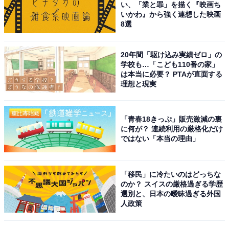
い、「業と罪」を描く『映画ち
いかわ』から強く連想した映画
8選
20年間「駆け込み実績ゼロ」の
こちらもおすすめ
学校も…「こども110番の家」
栃木県の「憧れのナンバープレート」ランキン
は本当に必要？ PTAが直面する
グ！ 2位は「那須」、1位は？
理想と現実
「青春18きっぷ」販売激減の裏
に何が？ 連続利用の厳格化だけ
ではない「本当の理由」
「移民」に冷たいのはどっちな
1
2
のか？ スイスの厳格過ぎる学歴
選別と、日本の曖昧過ぎる外国
人政策