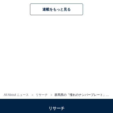
連載をもっと見る
All About ニュース
リサーチ
群馬県の「憧れのナンバープレート」ランキング！ 「前橋」を抑えた1位は？
リサーチ