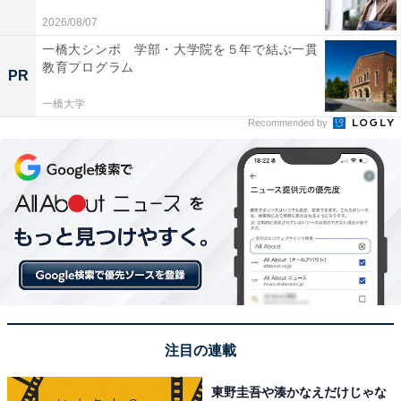
心に、オールジャンルで執筆中のライター。時々、店舗
2026/08/07
取材などのリポート記事も担当。All AboutおよびAll
一橋大シンポ 学部・大学院を５年で結ぶ一貫
教育プログラム
About ニュースでのライター歴は6年。
PR
一橋大学
Recommended by
3位までの全ランキング結果を見
次ページ
る
注目の連載
東野圭吾や湊かなえだけじゃな