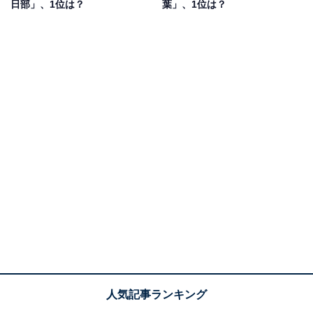
日部」、1位は？
葉」、1位は？
1位：高崎／134票
1位は、「高崎」でした。2006年にご当地ナンバーとし
ての交付が始まり、高崎市と安中市がその管轄区域で
す。高崎は、高速道路や新幹線といった交通インフラが
充実しており、交通の要衝として発展。現在では群馬県
内最大の都市として知られています。また、群馬県が全