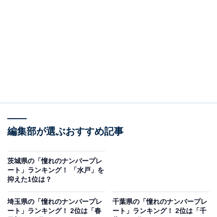
は高崎市に次ぐ県内2位。サッカーや野球の強豪校で知
られる「前橋育英高校」「前橋商業高校」の知名度が高
く、バラ園が見どころの「敷島公園」周辺には、カフェ
や雑貨屋さんが並ぶおしゃれな街並みが広がり、“群馬の
代官山”と呼ばれています。
回答者からは、「県庁所在地を背負って走りたい」（30
代女性／神奈川県）、「前橋育英高校がサッカーが強い
ためかっこいい」（20代男性／東京都）、「美しい名称
編集部が選ぶおすすめ記事
なので、ナンバープレートに記載されたときの見栄えが
いいと思いました」（30代女性／大阪府）、「高崎より
イキってない感ある」（20代女性／群馬県）などの声が
茨城県の「憧れのナンバープレ
ート」ランキング！ 「水戸」を
ありました。
抑えた1位は？
埼玉県の「憧れのナンバープレ
千葉県の「憧れのナンバープレ
ート」ランキング！ 2位は「春
ート」ランキング！ 2位は「千