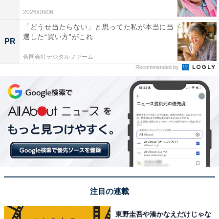
※回答者からのコメントは原文ママです
2026/08/06
「どうせ当たらない」と思ってた私が本当に当
選した“買い方”がこれ
この記事の筆者：福島 ゆき プロフィール
PR
アニメや漫画のレビュー、エンタメトピックスなどを中
合同会社デジタルファーム
心に、オールジャンルで執筆中のライター。時々、店舗
Recommended by
取材などのリポート記事も担当。All AboutおよびAll
About ニュースでのライター歴は6年。
3位までの全ランキング結果を見
次ページ
る
注目の連載
東野圭吾や湊かなえだけじゃな