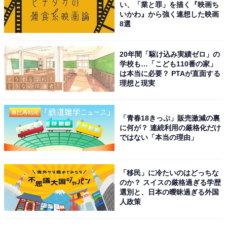
い、「業と罪」を描く『映画ち
いかわ』から強く連想した映画
8選
20年間「駆け込み実績ゼロ」の
学校も…「こども110番の家」
は本当に必要？ PTAが直面する
理想と現実
こちらもおすすめ
「青春18きっぷ」販売激減の裏
に何が？ 連続利用の厳格化だけ
茨城県の「憧れのナンバープレート」ランキン
ではない「本当の理由」
グ！ 「水戸」を抑えた1位は？
「移民」に冷たいのはどっちな
のか？ スイスの厳格過ぎる学歴
選別と、日本の曖昧過ぎる外国
人政策