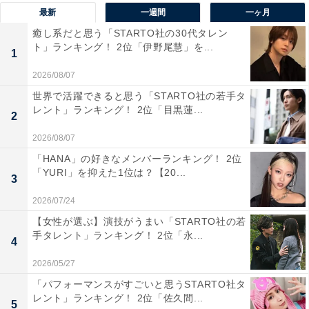
最新
一週間
一ヶ月
市、真岡市、矢板市、さくら市などを管轄しています。
癒し系だと思う「STARTO社の30代タレン
宇都宮市は栃木県の県庁所在地であり、県内最大の人口
ト」ランキング！ 2位「伊野尾慧」を...
1
を擁する中心都市。北関東最大級の経済都市でありなが
ら、日光や那須高原など自然豊かなエリアにも近く、住
2026/08/07
環境の良さが人気の理由の1つです。また、宇都宮とい
世界で活躍できると思う「STARTO社の若手タ
レント」ランキング！ 2位「目黒蓮...
えば“餃子の街”としても知られ、市内には数多くの餃子
2
店が立ち並び、観光客にも高い支持を得ています。
2026/08/07
「HANA」の好きなメンバーランキング！ 2位
回答者からは、「餃子が有名で頭にぱっと浮かんだ」
「YURI」を抑えた1位は？【20...
3
（30代男性／京都府）、「栃木といえば宇都宮が一番都
2026/07/24
会っぽい」（40代女性／千葉県）、「バブル時代から一
【女性が選ぶ】演技がうまい「STARTO社の若
目置かれている人気のナンバープレートだった記憶があ
手タレント」ランキング！ 2位「永...
4
ります」（50代女性／青森県）、「漢字と文字数がかっ
2026/05/27
こいい」（40代女性／長野県）などのコメントが寄せら
「パフォーマンスがすごいと思うSTARTO社タ
れました。
レント」ランキング！ 2位「佐久間...
5