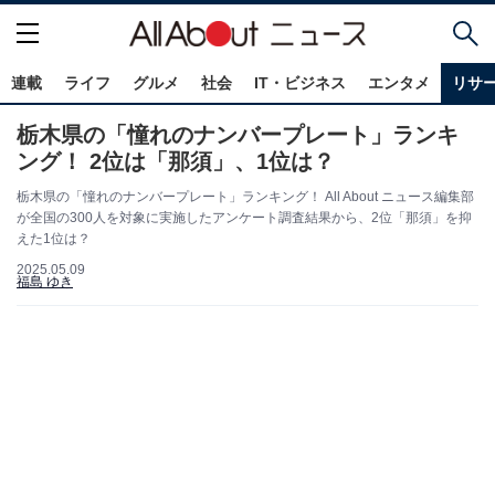
連載
ライフ
グルメ
社会
IT・ビジネス
エンタメ
リサ
栃木県の「憧れのナンバープレート」ランキ
ング！ 2位は「那須」、1位は？
栃木県の「憧れのナンバープレート」ランキング！ All About ニュース編集部
が全国の300人を対象に実施したアンケート調査結果から、2位「那須」を抑
えた1位は？
2025.05.09
福島 ゆき