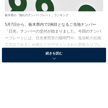
栃木県の「憧れのナンバープレート」ランキング
5月7日から、栃木県内で2例目となるご当地ナンバー
「日光」ナンバーの交付が始まりました。今回のナンバ
ープレートには、日光東照宮の陽明門や、塩谷町の伝統
工芸品であるしめ縄などがデザインされた図柄入りプレ
ートも用意されており、早くも注目を集めています。
続きを読む
All About ニュース編集部は、全国10〜70代の男女300人
を対象に「憧れるナンバープレート」についてのアンケ
ート調査を実施しました（調査期間：2024年5月2〜6
日）。今回はその調査結果から、栃木県の「憧れのナン
バープレート」ランキングを発表します。
＞3位までの全ランキング結果を見る