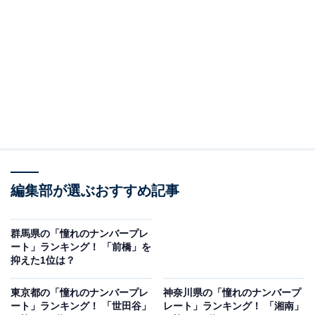
2位：那須／92票
2位は、「那須」でした。2006年から交付が開始された
栃木県内で初めてのご当地ナンバーで、那須塩原市・大
田原市・那須町の3市町を管轄しています。那須町に広
がる那須高原は、首都圏からのアクセスが良好で、「那
須どうぶつ王国」「那須ハイランドパーク」といった観
光スポット、リゾートホテルが集まる人気のエリアで
編集部が選ぶおすすめ記事
す。
回答者からは、「避暑地でも有名なので、那須ナンバー
群馬県の「憧れのナンバープレ
ート」ランキング！ 「前橋」を
だとその地域に居住しているのかな？ と気になる」（30
抑えた1位は？
代女性／千葉県）、「優雅な感じがする」（40代女性／
東京都）、「那須に別荘がある人みたいだから」（30代
東京都の「憧れのナンバープレ
神奈川県の「憧れのナンバープ
ート」ランキング！ 「世田谷」
レート」ランキング！ 「湘南」
女性／新潟県）、「那須与一を連想するので、かっこい