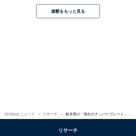
1
2
連載をもっと見る
All About ニュース
リサーチ
栃木県の「憧れのナンバープレート」ランキング！ 2位は「那須」、1位は？
リサーチ