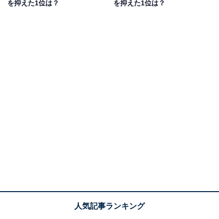
を抑えた1位は？
を抑えた1位は？
いです」（30代女性／大阪府）などの声がありました。
1位：宇都宮／131票
1位は、「宇都宮」でした。宇都宮市を中心に、鹿沼