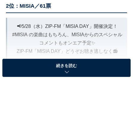
2位：MISIA／61票
📢5/28（水）ZIP-FM「MISIA DAY」開催決定！
#MISIA
の楽曲はもちろん、MISIAからのスペシャル
コメントもオンエア予定✨
ZIP-FM「MISIA DAY」どうぞお聴き逃しなく📻
続きを読む
▼詳細はこちら（ZIP-FMサイト）
https://t.co/paGl97S411
#LOVENEVERDIES
pic.twitter.com/wVvvCs6kki
— Misia.jp (@MISIA)
May 2, 2025
2位に選ばれたMISIAさんは、1998年にシングル『つつみ
込むように…』でデビュー。その後、次々とヒット曲を
世に送り出し、『第75回NHK紅白歌合戦』では9回目と