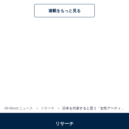
連載をもっと見る
※回答者からのコメントは原文ママです
この記事の筆者：児玉 友梨 プロフィール
1987年東京都生まれ。フリーライター。地方に移住し、
農業の傍ら地域の魅力や暮らしに役立つ情報を中心に寄
稿しています。
11位までの全ランキング結果を見
次ページ
る
All About ニュース
リサーチ
日本を代表すると思う「女性アーティスト」ランキング！ 2位「MISIA」、1位は？
リサーチ