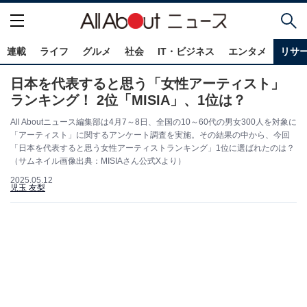
連載
ライフ
グルメ
社会
IT・ビジネス
エンタメ
リサ
日本を代表すると思う「女性アーティスト」
ランキング！ 2位「MISIA」、1位は？
All Aboutニュース編集部は4月7～8日、全国の10～60代の男女300人を対象に
「アーティスト」に関するアンケート調査を実施。その結果の中から、今回
「日本を代表すると思う女性アーティストランキング」1位に選ばれたのは？
（サムネイル画像出典：MISIAさん公式Xより）
2025.05.12
児玉 友梨