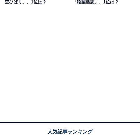
空ひばり」、1位は？
「稲葉浩志」、1位は？
LOVE NEVER DIES (通常盤) (特典なし)
Amazonで見る