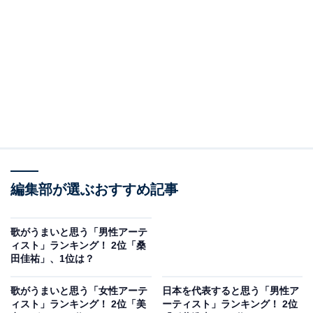
なる出場を果たしています。
5オクターブの音域を持つと言われているMISIAさん。透
きとおった美しい歌声と豊かな表現力で多くの人を魅了
しています。
回答者からは「圧巻の歌唱力と個性的なビジュアルで世
界にアピールできる」（60代女性／静岡県）、「国歌斉
唱するなど活躍されているイメージ」（20代女性／神奈
編集部が選ぶおすすめ記事
川県）、「MISIAの表現力、歌唱力共に素晴らしく、日
本を代表するアーティストです」（50代女性／東京
都）、「圧倒的な歌唱力で、歌詞よりも歌声に惹かれ
歌がうまいと思う「男性アーテ
ィスト」ランキング！ 2位「桑
る」（20代女性／東京都）などの声が上がりました。
田佳祐」、1位は？
歌がうまいと思う「女性アーテ
日本を代表すると思う「男性ア
ィスト」ランキング！ 2位「美
ーティスト」ランキング！ 2位