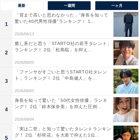
最新
一週間
一ヶ月
「背まで高いと思わなかった」“身長を知って
驚いた40代男性俳優”ランキング！ 1...
1
2026/06/13
1位：美空ひばり／87票
癒し系だと思う「STARTO社の若手タレント」
ランキング！ 2位「松島聡」を抑え...
2
2026/08/05
「ファンサがすごいと思うSTARTO社タレン
ト」ランキング！ 2位「中島健人」を...
3
2026/08/05
身長を知って驚いた「50代女性俳優」ランキ
ング！ 2位「鈴木保奈美」を抑えた圧倒...
4
2026/08/04
「実は二世」と知って驚いたタレントランキン
グ！ 2位「杉咲花」を大差で抑えた1位...
5