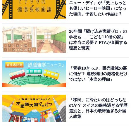
を纏ったスター性に溢れる方と感じるからです」（20代
ニュー・デイ』が「史上もっと
も優しいヒーロー映画」になっ
女性／大阪府）、「時代が変わっても美空ひばりさんの
た理由。予習したい作品は？
偉大さは語り継がれていて、まだ超える人は現れていな
いように感じます」（30代女性／宮城県）などの声が上
20年間「駆け込み実績ゼロ」の
がりました。
学校も…「こども110番の家」
は本当に必要？ PTAが直面する
理想と現実
「青春18きっぷ」販売激減の裏
に何が？ 連続利用の厳格化だけ
ではない「本当の理由」
「移民」に冷たいのはどっちな
のか？ スイスの厳格過ぎる学歴
選別と、日本の曖昧過ぎる外国
不死鳥 美空ひばり in TOKYO DOME <完全盤> 翔ぶ!! 新
人政策
しき空に向かって [DVD]
Amazonで見る