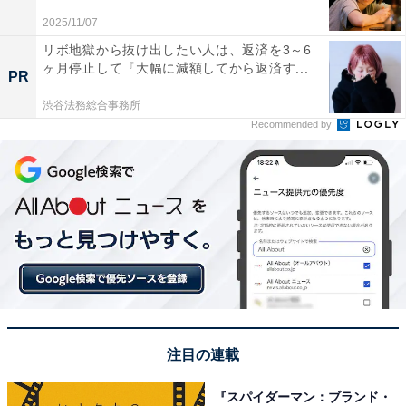
2025/11/07
画像出典：
美空ひばり公式Webサイト
リボ地獄から抜け出したい人は、返済を3～6
ヶ月停止して『大幅に減額してから返済す...
PR
1位には、美空ひばりさんが選ばれました！
渋谷法務総合事務所
Recommended by
幼少期より抜群の歌唱力と表現力をもっていた美空ひば
りさん。終戦直後に9歳でデビューを果たしています。
七色の声をもつと言われる歌声は、楽曲の曲調によって
さまざまに歌いわけているのが特徴です。43年の活動で
通算レコーディング曲数は1500曲。そのうち517曲もの
オリジナル楽曲を発表しています。
回答者からは「戦後日本を代表する女性歌手だと思うか
ら」（60代男性／新潟県）、「昭和から幅広い世代で圧
注目の連載
倒的に認知されてきた人だと思うから」（40代女性／福
岡県）、「時代を超えても歌い継がれ、煌びやかな衣装
『スパイダーマン：ブランド・