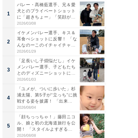
バレー・髙橋藍選手、兄＆愛
「さす
犬とのプライベートショット
は」高
1
1
に「超きちょー」「笑顔が見
災地を
れ...
「カ...
2026/03/08
2026/08/0
イケメンバレー選手、キス＆
「え、
耳食べショットに反響！ 「な
芸人、2
2
2
んなのーこのイチャイチャ
エットに
感...
2026/01/29
2026/08/0
「足長いし子煩悩だし」イケ
「脚が
メンバレー選手、子どもたち
横川尚
3
3
とのディズニーショットに
ムキな姿
「か...
刃...
2026/01/03
2026/08/0
「ユメが、ついに歩いた」杉
「脳がバ
浦太陽、第5子が“立っち”に挑
装姿が話
4
4
戦する姿を披露！ 「出来...
のお父さ
2026/08/04
2026/08/0
「顔ちっっちゃ！」藤田ニコ
「急に
ル、娘と初の北海道旅行を公
る」広
5
5
開！ 「スタイルよすぎる
ョット
よ〜...
た」の..
2026/08/08
2026/08/0