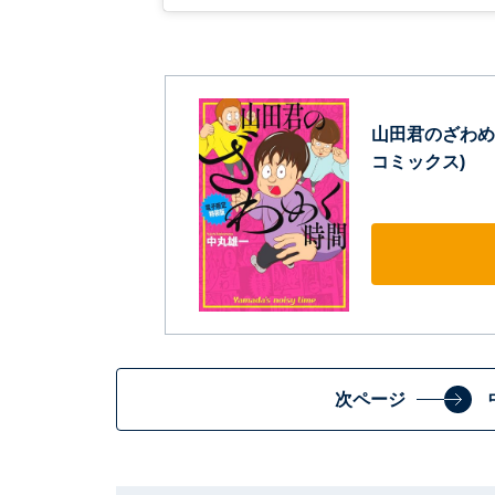
山田君のざわめ
コミックス)
次ページ