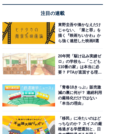
注目の連載
東野圭吾や湊かなえだけ
じゃない、「業と罪」を
描く『映画ちいかわ』か
ら強く連想した映画8選
20年間「駆け込み実績ゼ
ロ」の学校も…「こども
110番の家」は本当に必
要？ PTAが直面する理想
と現実
「青春18きっぷ」販売激
減の裏に何が？ 連続利用
の厳格化だけではない
「本当の理由」
「移民」に冷たいのはど
っちなのか？ スイスの厳
格過ぎる学歴選別と、日