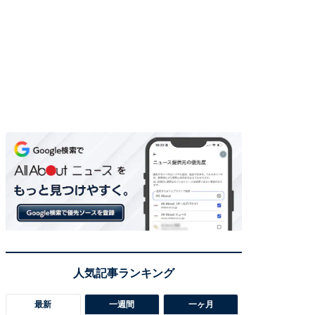
最新
一週間
一ヶ月