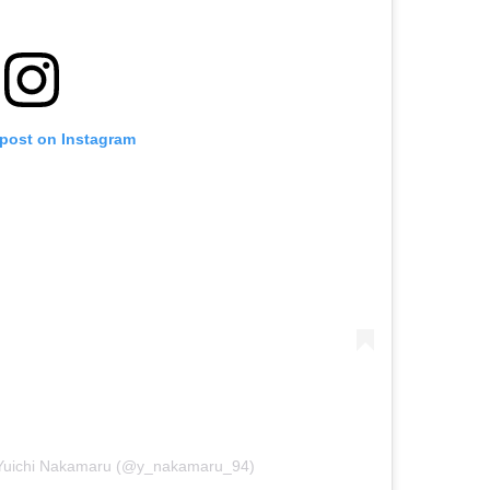
 post on Instagram
uichi Nakamaru (@y_nakamaru_94)