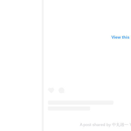
View this
A post shared by 中丸雄一 Y