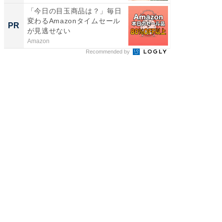
「今日の目玉商品は？」毎日
「今日
変わるAmazonタイムセール
変わるA
PR
PR
が見逃せない
が見逃
Amazon
Amazon
Recommended by