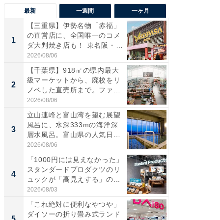
最新
一週間
一ヶ月
【三重県】伊勢名物「赤福」
【兵庫
の直営店に、全国唯一のコメ
ーメン
1
1
ダ大判焼き店も！ 東名阪・
再現した
伊...
道...
2026/08/06
2026/08/0
【千葉県】918㎡の県内最大
【三重
級マーケットから、廃校をリ
の直営
2
2
ノベした直売所まで。ファ
ダ大判焼
ー...
伊...
2026/08/06
2026/08/0
立山連峰と富山湾を望む展望
【千葉県
風呂に、水深333mの海洋深
級マー
3
3
層水風呂。富山県の人気日
ノベし
帰...
ー...
2026/08/06
2026/08/0
「1000円には見えなかった」
ステラ
スタンダードプロダクツのリ
詰め放題
4
4
ュックが「高見えする」の...
00円で「
2026/08/03
2026/08/0
「これ絶対に便利なやつや」
立山連
ダイソーの折り畳み式ランド
風呂に、
5
5