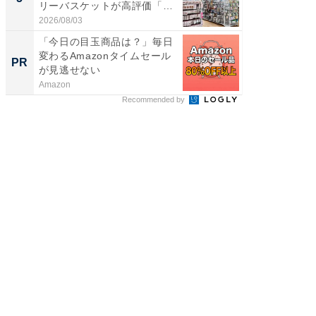
リーバスケットが高評価「使
層水風
わ...
帰...
2026/08/03
2026/08/0
「今日の目玉商品は？」毎日
【西野
変わるAmazonタイムセール
を追求
PR
PR
が見逃せない
は
Amazon
FINCHI o
Recommended by