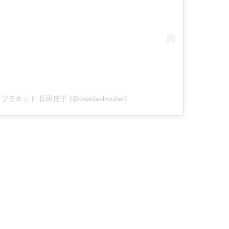
ートプラネット 長田庄平 (@osadashouhei)