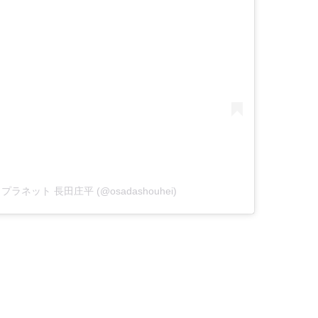
ートプラネット 長田庄平 (@osadashouhei)