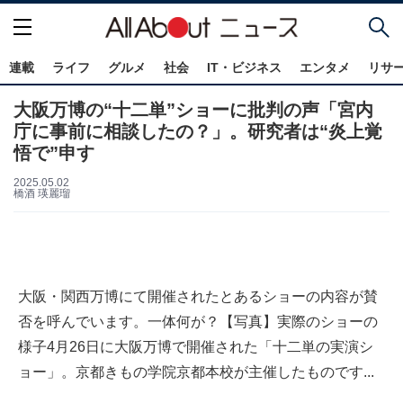
連載
ライフ
グルメ
社会
IT・ビジネス
エンタメ
リサ
大阪万博の“十二単”ショーに批判の声「宮内
庁に事前に相談したの？」。研究者は“炎上覚
悟で”申す
2025.05.02
橋酒 瑛麗瑠
大阪・関西万博にて開催されたとあるショーの内容が賛
否を呼んでいます。一体何が？【写真】実際のショーの
様子4月26日に大阪万博で開催された「十二単の実演シ
ョー」。京都きもの学院京都本校が主催したものです...