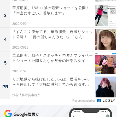
2026/04/12
華原朋美、18キロ減の最新ショットを公開！
「本当にすごい。尊敬します」
3
2022/04/04
「すんごく痩せてる」華原朋美、自撮りショッ
ト公開！ 「昔の朋ちゃんみたい」「なん...
4
2026/05/11
華原朋美、息子とスポッチャで遊ぶプライベー
トショット公開＆おなか見せの圧巻スタイ...
5
2025/07/28
リボ地獄から抜け出したい人は、返済を3～6
ヶ月停止して『大幅に減額してから返済す...
PR
渋谷法務総合事務所
Recommended by