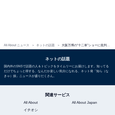
All About ニュース
ネットの話題
大阪万博の“十二単”ショーに批判の声「宮内庁に事前に相談したの？」。研究者は“炎上覚悟で”申す
ネットの話題
国内外のSNSで話題の人＆トピックをタイムリーにお届けします。知ってる
だけでちょっと得する、なんだか楽しい気分になれる、ネット発「知ら（な
きゃ）損」ニュースが盛りだくさん。
関連サービス
All About
All About Japan
イチオシ