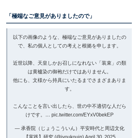
「極端なご意見がありましたので」
以下の画像のような、極端なご意見がありましたの
で、私の個人としての考えと根拠を申します。
近世以降、天皇しかお召しになれない「装束」の類
は黄櫨染の御袍だけではありません。
他にも、文様から持具にいたるまでさまざまありま
す。
こんなことを言い出したら、世の中不適切な人だら
けです。…
pic.twitter.com/EYxV0bekEP
— 承香院（じょうこういん）平安時代と周辺文化
【実践】研究 (@jyoukouin)
April 30, 2025