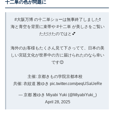
十二単の色が問題に
#大阪万博
の十二単ショーは無事終了しました❗
海と青空を背景に束帯や
#十二単
が美しさをご覧い
ただけたのではと💕
海外のお客様もたくさん見て下さってて、日本の美
しい宮廷文化が世界中の方に届けられたのなら幸い
です😊
主催: 京都きもの学院京都本校
共催: 衣紋道 雅ゆき
pic.twitter.com/peqUSaUeRe
— 京都 雅ゆき Miyabi Yuki (@MiyabiYuki_)
April 28, 2025