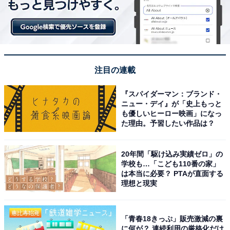
注目の連載
『スパイダーマン：ブランド・
ニュー・デイ』が「史上もっと
も優しいヒーロー映画」になっ
た理由。予習したい作品は？
20年間「駆け込み実績ゼロ」の
学校も…「こども110番の家」
は本当に必要？ PTAが直面する
理想と現実
「青春18きっぷ」販売激減の裏
に何が？ 連続利用の厳格化だけ