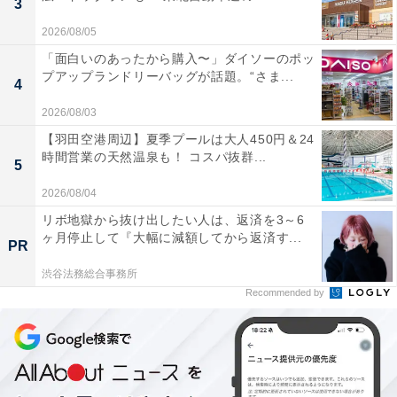
3
2026/08/05
「面白いのあったから購入〜」ダイソーのポッ
プアップランドリーバッグが話題。“さま...
4
2026/08/03
【羽田空港周辺】夏季プールは大人450円＆24
時間営業の天然温泉も！ コスパ抜群...
5
2026/08/04
リボ地獄から抜け出したい人は、返済を3～6
ヶ月停止して『大幅に減額してから返済す...
PR
渋谷法務総合事務所
Recommended by