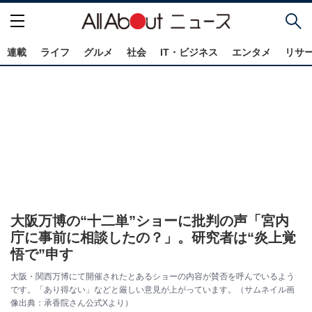
連載
ライフ
グルメ
社会
IT・ビジネス
エンタメ
リサ
大阪万博の“十二単”ショーに批判の声「宮内
庁に事前に相談したの？」。研究者は“炎上覚
悟で”申す
大阪・関西万博にて開催されたとあるショーの内容が賛否を呼んでいるよう
です。「あり得ない」などと厳しい意見が上がっています。（サムネイル画
像出典：承香院さん公式Xより）