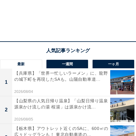
最新
一週間
一ヶ月
【兵庫県】「世界一忙しいラーメン」に、龍野
の城下町を再現したSAも。山陽自動車道...
1
2026/08/04
【山梨県の人気日帰り温泉】「山梨日帰り温泉
源泉かけ流しの湯 桜湯」は源泉かけ流...
2
2026/08/05
【栃木県】アウトレット近くのSAに、600㎡の
広々ドッグランも！ 東北自動車道の...