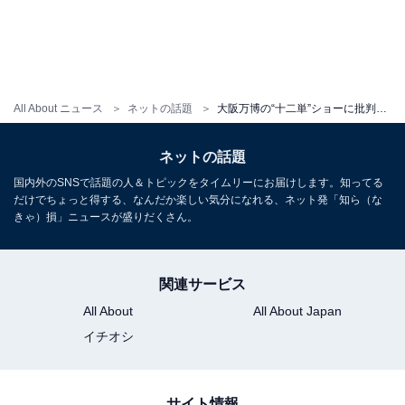
All About ニュース
ネットの話題
大阪万博の“十二単”ショーに批判の声「宮内庁に事前に相談したの？」。研究者は“炎上覚悟で”申す
ネットの話題
国内外のSNSで話題の人＆トピックをタイムリーにお届けします。知ってる
だけでちょっと得する、なんだか楽しい気分になれる、ネット発「知ら（な
きゃ）損」ニュースが盛りだくさん。
関連サービス
All About
All About Japan
イチオシ
サイト情報