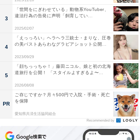
2025/12/18
「世間をにぎわせている」動物系YouTuber、
違法行為の告発に声明「飼育してい...
3
2025/02/07
「えっっろい」ヘラヘラ三銃士・まりな、圧巻
の美バストあらわなグラビアショット公開...
4
2023/09/29
「顔ちっっちゃ！」藤田ニコル、娘と初の北海
道旅行を公開！ 「スタイルよすぎるよ〜...
5
2026/08/08
ご存じですか？月々500円で入院・手術・死亡
を保障
PR
愛知県共済生活協同組合
Recommended by