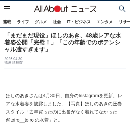
連載
ライフ
グルメ
社会
IT・ビジネス
エンタメ
リサ
「まだまだ現役」ほしのあき、48歳レアな水
着姿公開「完璧！」「この年齢でのポテンシ
ャル凄すぎます」
2025.04.30
橋酒 瑛麗瑠
ほしのあきさんは4月30日、自身のInstagramを更新。レ
アな水着姿を披露しました。【写真】ほしのあきの圧巻
スタイル「去年買ったのに出番がなく着れてなかった
@toiro__toiro の水着」と...