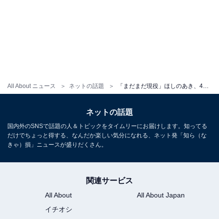
All About ニュース
ネットの話題
「まだまだ現役」ほしのあき、48歳レアな水着姿公開「完璧！」「この年齢でのポテンシャル凄すぎます」
ネットの話題
国内外のSNSで話題の人＆トピックをタイムリーにお届けします。知ってる
だけでちょっと得する、なんだか楽しい気分になれる、ネット発「知ら（な
きゃ）損」ニュースが盛りだくさん。
関連サービス
All About
All About Japan
イチオシ