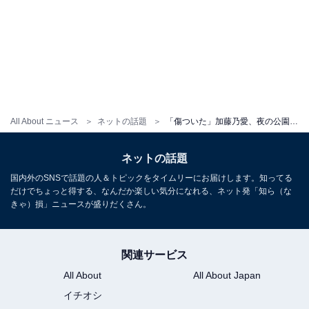
All About ニュース
ネットの話題
「傷ついた」加藤乃愛、夜の公園で飲酒＆つらい心境を告白。「最近、嫌なことが続きまして…」
ネットの話題
国内外のSNSで話題の人＆トピックをタイムリーにお届けします。知ってる
だけでちょっと得する、なんだか楽しい気分になれる、ネット発「知ら（な
きゃ）損」ニュースが盛りだくさん。
関連サービス
All About
All About Japan
イチオシ