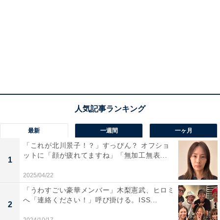
最新
一週間
一ヶ月
「これが北川景子！？」すっぴん？ オフショ
ットに「顔が疲れてますね」「無加工無表...
1
2025/04/22
「うわすごい豪華メンバー」木梨憲武、ヒロミ
へ「連絡ください！」呼び掛ける。ISS...
2