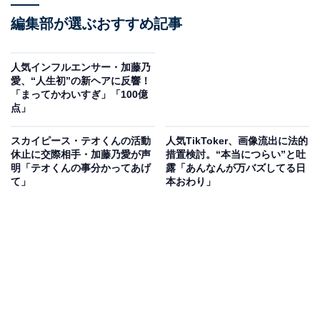
編集部が選ぶおすすめ記事
人気インフルエンサー・加藤乃
愛、“人生初”の新ヘアに反響！
「まってかわいすぎ」「100億
点」
スカイピース・テオくんの活動
人気TikToker、画像流出に法的
休止に交際相手・加藤乃愛が声
措置検討。“本当につらい”と吐
明「テオくんの事分かってあげ
露「あんなんが万バズしてる日
て」
本おわり」