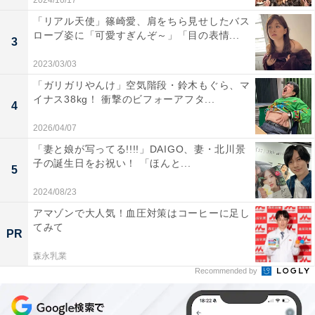
2024/10/17
「リアル天使」篠崎愛、肩をちら見せしたバス
ローブ姿に「可愛すぎんぞ～」「目の表情...
3
2023/03/03
「ガリガリやんけ」空気階段・鈴木もぐら、マ
イナス38kg！ 衝撃のビフォーアフタ...
4
2026/04/07
「妻と娘が写ってる!!!!」DAIGO、妻・北川景
子の誕生日をお祝い！ 「ほんと...
5
2024/08/23
アマゾンで大人気！血圧対策はコーヒーに足し
てみて
PR
森永乳業
Recommended by