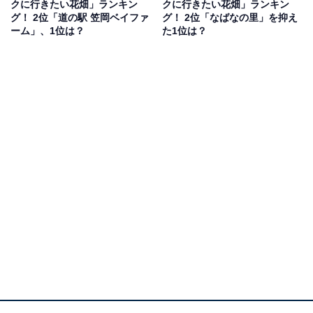
クに行きたい花畑」ランキン
クに行きたい花畑」ランキン
どのコメントが寄せられました。
グ！ 2位「道の駅 笠岡ベイファ
グ！ 2位「なばなの里」を抑え
ーム」、1位は？
た1位は？
1位：ハウステンボス（長崎県）／103票
1位は、長崎県佐世保市にある日本最大級のテーマパー