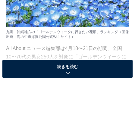
九州・沖縄地方の「ゴールデンウイークに行きたい花畑」ランキング（画像
出典：
海の中道海浜公園公式Webサイト
）
All About ニュース編集部は4月18〜21日の期間、全国
10〜70代の男女250人を対象に「ゴールデンウイークに
行きたい花畑」についてのアンケート調査を実施しまし
続きを読む
た。今回はその調査結果から、九州・沖縄地方の「ゴー
ルデンウイークに行きたい花畑」ランキングを発表しま
す。
＞8位までのランキング結果を見る
2位：海の中道海浜公園（福岡県）／30票