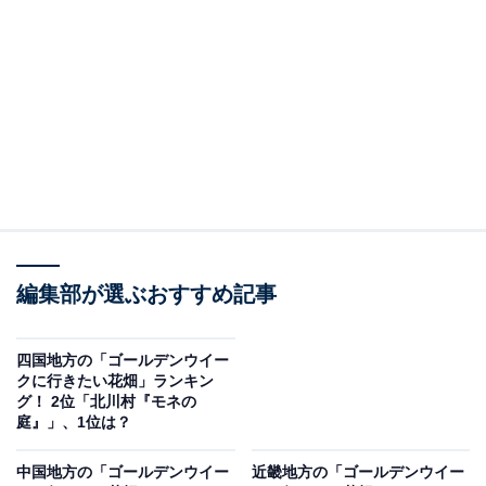
2位は、福岡市にある国営公園「海の中道海浜公園」。
博多湾と玄界灘の2つの海に囲まれ、「九州の海」をテ
ーマにした水族館「マリンワールド」や動物たちと触れ
合える「動物の森」、ゴーカートなどの遊具がある「ワ
ンダーワールド」など家族連れでも1日中楽しめる人気
スポットです。園内では、ゴールデンウイーク頃まで
100万本のネモフィラの見頃時期が続くほか、アイスラ
ンドポピーやルピナスなど、カラフルな花々が見どころ
です。
編集部が選ぶおすすめ記事
回答者からは、「バラ園や動物のふれあいエリアもあ
り、家族連れにもぴったりだから」（40代男性／静岡
四国地方の「ゴールデンウイー
クに行きたい花畑」ランキン
県）、「以前訪れた際に満足度高かったから」（40代男
グ！ 2位「北川村『モネの
性／宮崎県）、「海に囲まれた気持ちの良い海風を感じ
庭』」、1位は？
ることができる時期」（40代男性／神奈川県）、「ネモ
中国地方の「ゴールデンウイー
近畿地方の「ゴールデンウイー
フィラと水族館を楽しみたい」（30代女性／福岡県）な