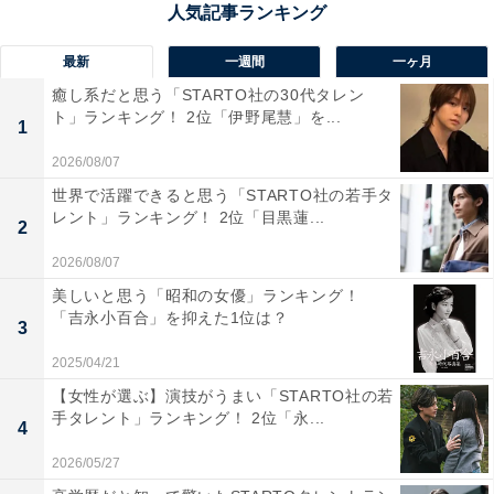
ク「ハウステンボス」。ヨーロッパの街並みや世界最大
のイルミネーション、アトラクションなどを擁する人気
最新
一週間
一ヶ月
観光スポットです。園内はチューリップなどの季節の花
癒し系だと思う「STARTO社の30代タレン
ト」ランキング！ 2位「伊野尾慧」を...
に彩られ、カラフルな花に囲まれたフォトスポットや期
1
間限定の「ミッフィー・フラワー・パレード」は必見。
2026/08/07
ゴールデンウイーク期間は「100万本のバラ祭り」も開
世界で活躍できると思う「STARTO社の若手タ
催中です。
レント」ランキング！ 2位「目黒蓮...
2
2026/08/07
回答者からは、「ヨーロッパ風の異国情緒の中に咲く花
美しいと思う「昭和の女優」ランキング！
場を眺めながら、運河を渡るのは最高です」（70代男性
「吉永小百合」を抑えた1位は？
3
／北海道）、「ハウステンボスは何度か行ったことがあ
2025/04/21
り、広大な土地にたくさんの花が咲いてとても綺麗だか
【女性が選ぶ】演技がうまい「STARTO社の若
ら」（30代女性／大阪府）、「綺麗に手入れされた花と
手タレント」ランキング！ 2位「永...
4
ヨーロッパを模した街並みが好き」（50代女性／埼玉
県）、「夫と初めて行った旅行先がハウステンボスでし
2026/05/27
た。どんな風に変わっているのかまた見てみたいです。