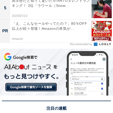
高学歴だと知って驚いたSTARTOタレントラン
キング！ 2位「ラウール（Snow...
今度は家族で行きたいです」（60代女性／大阪府）など
5
のコメントが寄せられました。
2025/07/13
「え、こんなセールやってたの？」80％OFF
※回答者からのコメントは原文ママです
以上が続々登場！Amazonの本気が...
PR
Amazon
この記事の筆者：福島 ゆき プロフィール
Recommended by
アニメや漫画のレビュー、エンタメトピックスなどを中
心に、オールジャンルで執筆中のライター。時々、店舗
取材などのリポート記事も担当。All AboutおよびAll
About ニュースでのライター歴は6年。
8位までの全ランキング結果を見
次ページ
る
注目の連載