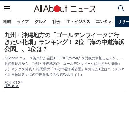
連載
ライフ
グルメ
社会
IT・ビジネス
エンタメ
リサ
九州・沖縄地方の「ゴールデンウイークに行
きたい花畑」ランキング！ 2位「海の中道海浜
公園」、1位は？
All About ニュース編集部が全国10〜70代の250人を対象に実施したアンケー
ト調査結果から、九州・沖縄地方の「ゴールデンウイークに行きたい花畑」
ランキングを発表！ 福岡県の「海の中道海浜公園」を抑えた1位は？（サムネ
イル画像出典：海の中道海浜公園公式Webサイト）
2025.04.27
福島 ゆき