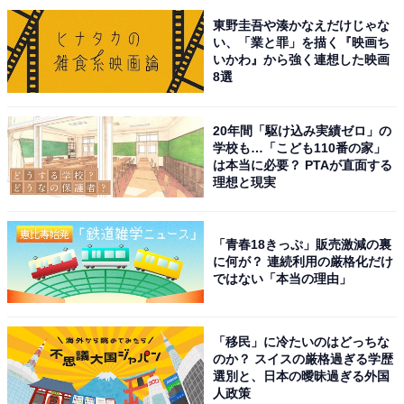
東野圭吾や湊かなえだけじゃな
い、「業と罪」を描く『映画ち
いかわ』から強く連想した映画
8選
20年間「駆け込み実績ゼロ」の
学校も…「こども110番の家」
は本当に必要？ PTAが直面する
理想と現実
「青春18きっぷ」販売激減の裏
に何が？ 連続利用の厳格化だけ
ではない「本当の理由」
こちらもおすすめ
関東地方の「ゴールデンウイークに行きたい花
畑」ランキング！ 2位「あしかがフラワーパー
「移民」に冷たいのはどっちな
ク」、1位は？
のか？ スイスの厳格過ぎる学歴
選別と、日本の曖昧過ぎる外国
人政策