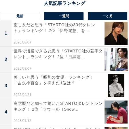
1位は、茨城県ひたちなか市の太平洋岸に位置する「国
最新
一週間
一ヶ月
営ひたち海浜公園」。広大な敷地内にはアトラクション
癒し系だと思う「STARTO社の30代タレン
が楽しめる遊園地「プレジャーガーデン」などがあり、
ト」ランキング！ 2位「伊野尾慧」を...
1
1日中楽しめる人気スポットです。4月下旬頃から満開の
2026/08/07
見頃時期を迎えるネモフィラが約530万本咲く「みはら
世界で活躍できると思う「STARTO社の若手タ
しの丘」では、青空とネモフィラとの青一色の壮大な景
レント」ランキング！ 2位「目黒蓮...
2
色が広がります。
2026/08/07
美しいと思う「昭和の女優」ランキング！
回答者からは、「地元なのでほぼ毎年行っていますが何
「吉永小百合」を抑えた1位は？
3
度行っても感動出来るからです」（30代女性／茨城
県）、「ネモフィラが咲く時期に何度か訪れた場所があ
2025/04/21
るけれど、ネモフィラの青一面の光景が本当に素晴らし
高学歴だと知って驚いたSTARTOタレントラン
キング！ 2位「ラウール（Snow...
い」（30代女性／茨城県）、「一度行ったことがあって
4
綺麗だったからリピートしたい」（30代女性／千葉
2025/07/13
県）、「ここのネモフィラを見に行きたいです！絶対に