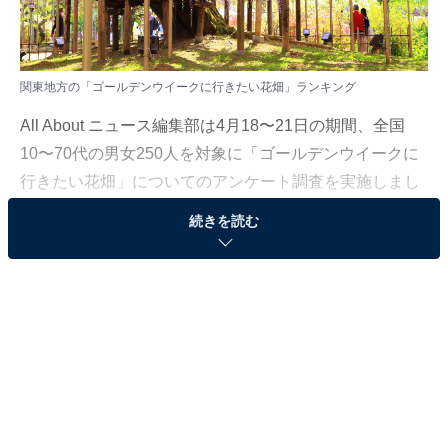
関東地方の「ゴールデンウイークに行きたい花畑」ランキング
All About ニュース編集部は4月18〜21日の期間、全国
10〜70代の男女250人を対象に「ゴールデンウイークに
行きたい花畑」についてのアンケート調査を実施しまし
た。今回はその調査結果から、関東地方の「ゴールデン
続きを読む
ウイークに行きたい花畑」ランキングを発表します。
＞7位までのランキング結果を見る
2位：あしかがフラワーパーク（栃木県）／38票
2位は、栃木県足利市の花のテーマパーク「あしかがフ
ラワーパーク」。シンボルとなっている樹齢160年を超