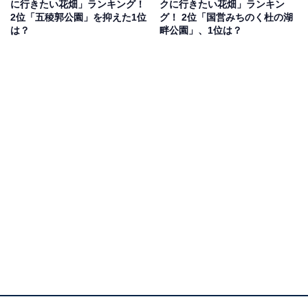
に行きたい花畑」ランキング！
クに行きたい花畑」ランキン
らしかったので休みを利用していきたいと思ってます」
2位「五稜郭公園」を抑えた1位
グ！ 2位「国営みちのく杜の湖
（40代女性／東京都）、「80mにおよぶ白藤のトンネル
は？
畔公園」、1位は？
が凄い」（50代男性／徳島県）などの声がありました。
1位：国営ひたち海浜公園（茨城県）／76票