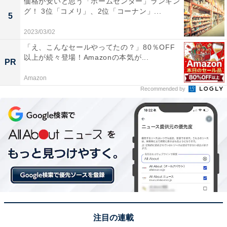
価格が安いと思う「ホームセンター」ランキン
行きたい…」（30代女性／東京都）などのコメントが寄
グ！ 3位「コメリ」、2位「コーナン」...
5
せられました。
2023/03/02
「え、こんなセールやってたの？」80％OFF
※回答者からのコメントは原文ママです
以上が続々登場！Amazonの本気が...
PR
Amazon
この記事の筆者：福島 ゆき プロフィール
Recommended by
アニメや漫画のレビュー、エンタメトピックスなどを中
心に、オールジャンルで執筆中のライター。時々、店舗
取材などのリポート記事も担当。All AboutおよびAll
About ニュースでのライター歴は6年。
7位までの全ランキング結果を見
次ページ
る
注目の連載