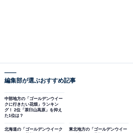
える600畳敷きの藤棚を持つ大藤や、長さ80ｍにわたる
白藤のトンネルなど、藤の花が例年ゴールデンウイーク
に見頃を迎えています。開花時期は「ふじのはな物語〜
大藤まつり〜」が開催され、夜間のライトアップによる
幻想的で壮大な光景が広がります。
回答者からは、「ゴールデンウィークには美しい藤の花
が見ごろを迎え、訪れる価値が高いと感じました。特に
藤棚の下を歩くと、その香りや色に癒されるので、毎年
この時期を楽しみにしています。また、ライトアップも
編集部が選ぶおすすめ記事
あるので、昼間とは違った雰囲気を楽しむことができ、
夜の藤の花も絶対に見てみたいです。家族でのんびり過
中部地方の「ゴールデンウイー
クに行きたい花畑」ランキン
ごすにも、カメラを持って花の写真をたくさん撮るにも
グ！ 2位「茶臼山高原」を抑え
最高の場所だと思います」（30代女性／秋田県）、「昔
た1位は？
行ったことがあり色とりどりの花々が綺麗だったから」
北海道の「ゴールデンウイーク
東北地方の「ゴールデンウイー
（30代女性／愛知県）、「動画でみた藤棚が本当にすば