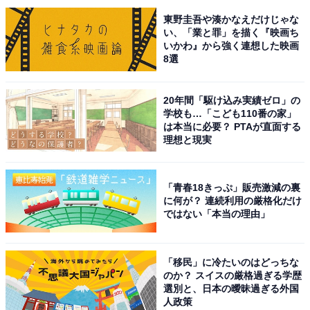
東野圭吾や湊かなえだけじゃな
い、「業と罪」を描く『映画ち
いかわ』から強く連想した映画
8選
20年間「駆け込み実績ゼロ」の
学校も…「こども110番の家」
は本当に必要？ PTAが直面する
理想と現実
「青春18きっぷ」販売激減の裏
に何が？ 連続利用の厳格化だけ
こちらもおすすめ
ではない「本当の理由」
近畿地方の「ゴールデンウイークに行きたい花
畑」ランキング！ 2位「なばなの里」を抑えた1
位は？
「移民」に冷たいのはどっちな
のか？ スイスの厳格過ぎる学歴
選別と、日本の曖昧過ぎる外国
人政策