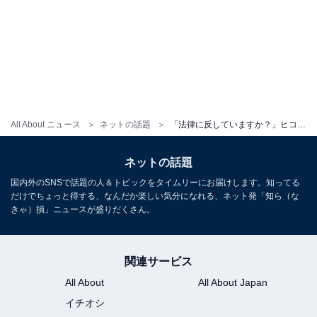
All About ニュース
ネットの話題
「法律に反していますか？」ヒコロヒー公開の“一途な男と女”ショットに反響「ギリアウト」「幸せそー」
ネットの話題
国内外のSNSで話題の人＆トピックをタイムリーにお届けします。知ってる
だけでちょっと得する、なんだか楽しい気分になれる、ネット発「知ら（な
きゃ）損」ニュースが盛りだくさん。
関連サービス
All About
All About Japan
イチオシ