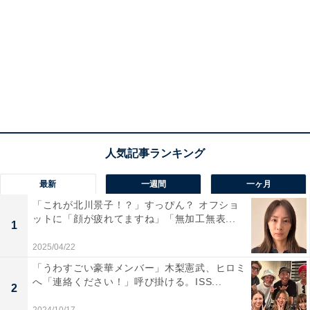
最新
一週間
一ヶ月
「これが北川景子！？」すっぴん？ オフショ
ットに「顔が疲れてますね」「無加工無表...
1
2025/04/22
「うわすごい豪華メンバー」木梨憲武、ヒロミ
へ「連絡ください！」呼び掛ける。ISS...
2