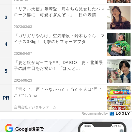
2024/10/17
「リアル天使」篠崎愛、肩をちら見せしたバス
ローブ姿に「可愛すぎんぞ～」「目の表情...
3
2023/03/03
「ガリガリやんけ」空気階段・鈴木もぐら、マ
イナス38kg！ 衝撃のビフォーアフタ...
4
2026/04/07
「妻と娘が写ってる!!!!」DAIGO、妻・北川景
子の誕生日をお祝い！ 「ほんと...
5
2024/08/23
「宝くじ、運じゃなかった」当たる人は“同じ
こと”してる
PR
合同会社デジタルファーム
Recommended by