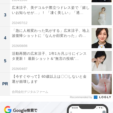
2024/11/06
広末涼子、美デコルテ際立つドレス姿で「嬉し
いお知らせが…」！ 「凄く美しい」「透...
3
2024/07/12
「急に人相変わった気がする」広末涼子、地上
波復帰ショットに「なんか顔変わった」の...
4
2026/08/06
活動再開の広末涼子、1年1カ月ぶりにインス
タ更新！ 最新ショット＆“無言の投稿”...
5
2026/04/07
【今すぐやって】60歳以上は〇〇しないと金
運が崩壊します
PR
合同会社デジタルファーム
Recommended by