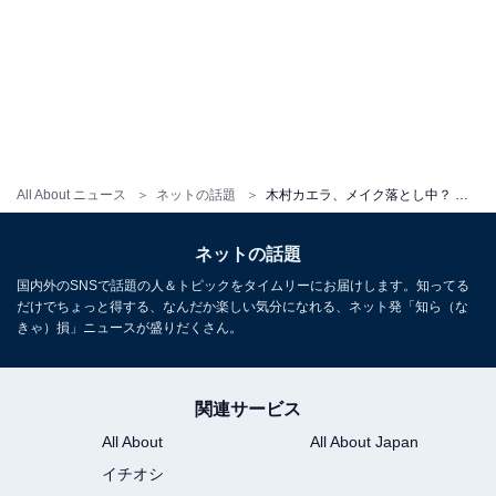
All About ニュース
ネットの話題
木村カエラ、メイク落とし中？ のレアショットに反響！ 「かわいすぎ」「アヴリル・ラヴィーンみたい」
ネットの話題
国内外のSNSで話題の人＆トピックをタイムリーにお届けします。知ってる
だけでちょっと得する、なんだか楽しい気分になれる、ネット発「知ら（な
きゃ）損」ニュースが盛りだくさん。
関連サービス
All About
All About Japan
イチオシ