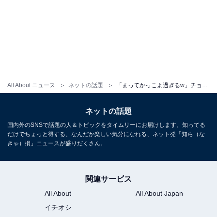
All About ニュース
ネットの話題
「まってかっこよ過ぎるw」チョコプラ長田、韓国俳優風ショットに「財閥感めっちゃある」「いそう」の声！
ネットの話題
国内外のSNSで話題の人＆トピックをタイムリーにお届けします。知ってる
だけでちょっと得する、なんだか楽しい気分になれる、ネット発「知ら（な
きゃ）損」ニュースが盛りだくさん。
関連サービス
All About
All About Japan
イチオシ