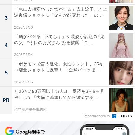
2025/06/12
「急に人相変わった気がする」広末涼子、地上
波復帰ショットに「なんか顔変わった」の...
3
2026/08/06
「脳がバグる jkでしょ」女装姿が話題の2児
の父、“今日のお父さん”姿を披露「こ...
4
2026/08/04
「ポケモンで言う進化」女性タレント、25キ
ロ増量ショットに反響！ 「全然パーツ埋...
5
2026/08/05
リボ払い50万円以上の人は、返済を3～6ヶ月
停止して『大幅に減額してから返済する...
PR
渋谷法務総合事務所
Recommended by