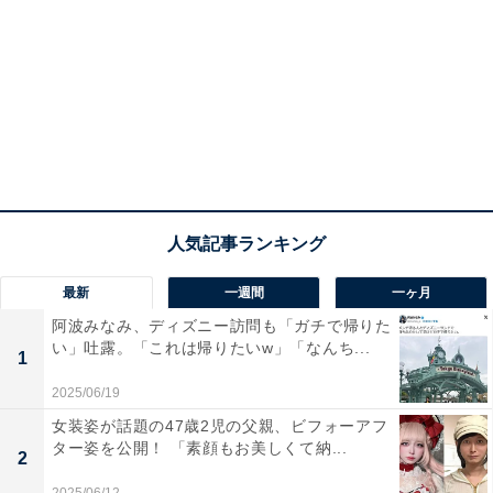
最新
一週間
一ヶ月
阿波みなみ、ディズニー訪問も「ガチで帰りた
い」吐露。「これは帰りたいw」「なんち...
1
2025/06/19
女装姿が話題の47歳2児の父親、ビフォーアフ
ター姿を公開！ 「素顔もお美しくて納...
2