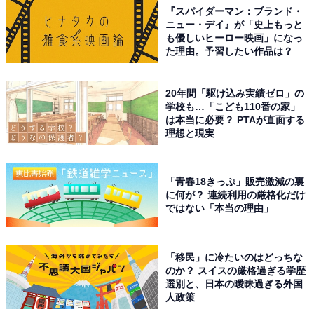
『スパイダーマン：ブランド・
ニュー・デイ』が「史上もっと
も優しいヒーロー映画」になっ
た理由。予習したい作品は？
20年間「駆け込み実績ゼロ」の
学校も…「こども110番の家」
は本当に必要？ PTAが直面する
理想と現実
「青春18きっぷ」販売激減の裏
に何が？ 連続利用の厳格化だけ
ではない「本当の理由」
「移民」に冷たいのはどっちな
のか？ スイスの厳格過ぎる学歴
選別と、日本の曖昧過ぎる外国
人政策