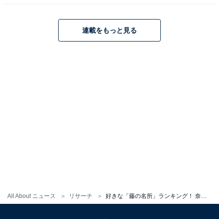
連載をもっと見る
All About ニュース
リサーチ
好きな「藤の名所」ランキング！ 奈良県「春日大社 神苑・萬葉植物園」を抑えた1位は？