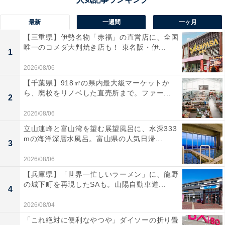
最新
一週間
一ヶ月
【三重県】伊勢名物「赤福」の直営店に、全国
唯一のコメダ大判焼き店も！ 東名阪・伊...
1
2026/08/06
【千葉県】918㎡の県内最大級マーケットか
ら、廃校をリノベした直売所まで。ファー...
2
2026/08/06
立山連峰と富山湾を望む展望風呂に、水深333
mの海洋深層水風呂。富山県の人気日帰...
3
2026/08/06
【兵庫県】「世界一忙しいラーメン」に、龍野
の城下町を再現したSAも。山陽自動車道...
4
2026/08/04
「これ絶対に便利なやつや」ダイソーの折り畳