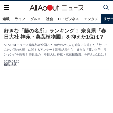
連載
ライフ
グルメ
社会
IT・ビジネス
エンタメ
リサ
好きな「藤の名所」ランキング！ 奈良県「春
日大社 神苑・萬葉植物園」を抑えた1位は？
All About ニュース編集部が全国20〜70代の250人を対象に実施した「行って
みたい花の名所」に関するアンケート調査結果から、好きな「藤の名所」ラ
ンキングを発表！ 奈良県の「春日大社 神苑・萬葉植物園」を抑えた1位は？
2025.04.25
福島 ゆき