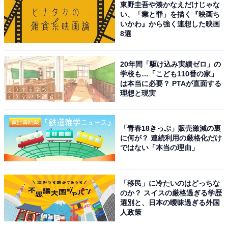
東野圭吾や湊かなえだけじゃな
この記事の筆者：福島 ゆき プロフィール
い、「業と罪」を描く『映画ち
いかわ』から強く連想した映画
アニメや漫画のレビュー、エンタメトピックスなどを中
8選
心に、オールジャンルで執筆中のライター。時々、店舗
取材などのリポート記事も担当。All AboutおよびAll
20年間「駆け込み実績ゼロ」の
About ニュースでのライター歴は6年。
学校も…「こども110番の家」
は本当に必要？ PTAが直面する
理想と現実
13位までの全ランキング結果を見
次ページ
る
「青春18きっぷ」販売激減の裏
に何が？ 連続利用の厳格化だけ
ではない「本当の理由」
「移民」に冷たいのはどっちな
のか？ スイスの厳格過ぎる学歴
選別と、日本の曖昧過ぎる外国
人政策