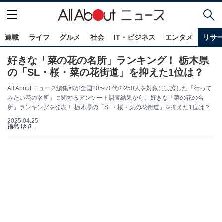
連載
ライフ
グルメ
社会
IT・ビジネス
エンタメ
リサ
好きな「菜の花の名所」ランキング！ 栃木県
の「SL・桜・菜の花街道」を抑えた1位は？
All About ニュース編集部が全国20〜70代の250人を対象に実施した「行って
みたい花の名所」に関するアンケート調査結果から、好きな「菜の花の名
所」ランキングを発表！ 栃木県の「SL・桜・菜の花街道」を抑えた1位は？
2025.04.25
福島 ゆき