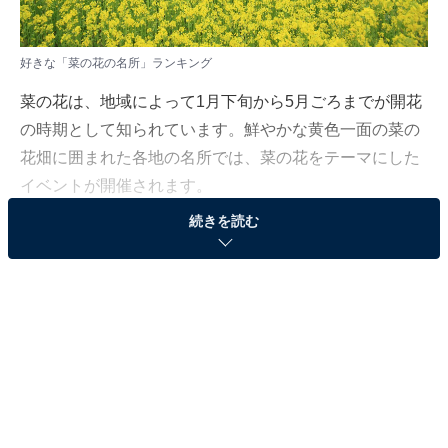
好きな「菜の花の名所」ランキング
菜の花は、地域によって1月下旬から5月ごろまでが開花
の時期として知られています。鮮やかな黄色一面の菜の
花畑に囲まれた各地の名所では、菜の花をテーマにした
イベントが開催されます。
続きを読む
All About ニュース編集部は4月21日、全国20〜70代の男
女250人を対象に「行ってみたい花の名所」についての
アンケート調査を実施しました。今回はその調査結果か
ら、好きな「菜の花の名所」ランキングを発表します。
＞13位までのランキング結果を見る
2位：SL・桜・菜の花街道（栃木県真岡市）／31