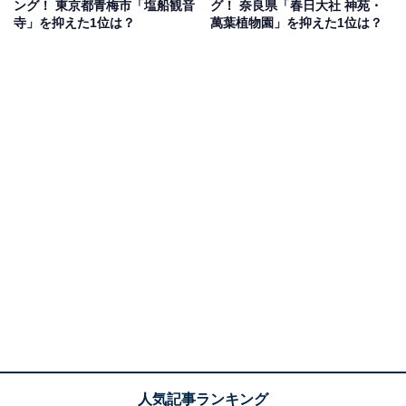
ング！ 東京都青梅市「塩船観音
グ！ 奈良県「春日大社 神苑・
回答者からは、「SLと桜と菜の花が一枚の写真におさま
寺」を抑えた1位は？
萬葉植物園」を抑えた1位は？
り、絵葉書のような美しい風景だから」（40代女性／埼
玉県）、「息子がSLが好きなのでSLと菜の花の写真を撮
ってみたいです」（50代女性／福島県）、「SLと菜の花
が見られるところはそうそうない！ 素敵な思い出が出来
そうだから」（30代女性／沖縄県）、「地元の人に、来
るなら桜と菜の花が見られる季節がいいと教えてもらっ
たことがあるから」（30代女性／東京都）などの声があ
りました。