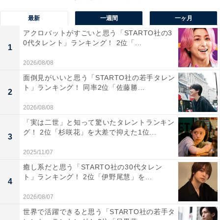
最新
一週間
一ヶ月
アクロバットがすごいと思う「STARTO社の3
0代タレント」ランキング！ 2位「...
1
2026/08/08
面倒見がいいと思う「STARTO社の若手タレン
1位：マザー牧場（千葉県富津市）／32票
ト」ランキング！ 同率2位「佐藤勝...
2
1位は、千葉県富津市にある観光牧場「マザー牧場」。
2026/08/08
房総半島の山々や東京湾、富士山などが見渡せる鹿野山
「実は二世」と知って驚いたタレントランキン
グ！ 2位「杉咲花」を大差で抑えた1位...
（かのうざん）にあり、アルパカへのエサやりなど動物
3
とのふれあい体験やフルーツ狩り、遊園地、グランピン
2025/11/07
グなども楽しめる人気観光スポットです。
癒し系だと思う「STARTO社の30代タレン
ト」ランキング！ 2位「伊野尾慧」を...
4
ネモフィラやアジサイ、コキアなど四季折々の花が1年
2026/08/07
を通して場内を彩り、春には「花の大斜面」が約350万
世界で活躍できると思う「STARTO社の若手タ
本の色鮮やかな菜の花で埋め尽くされます。花畑の中に