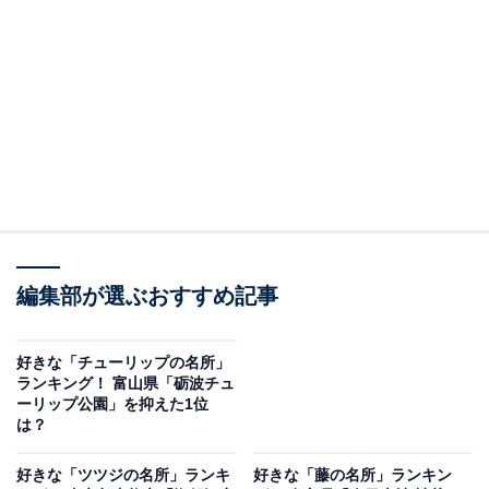
票
2位は、栃木県真岡市の「SL・桜・菜の花街道」。真岡
鐵道（もおかてつどう）真岡線の無人駅、北真岡駅から
線路沿いに約800mにわたって続く桜並木と一面に広がる
菜の花、その中を走るSLの豪華な三重奏が人気のお花見
スポットです。
土日やゴールデンウイークなどの祝日に運行される「SL
編集部が選ぶおすすめ記事
もおか号」からは、のどかな田園風景や車窓いっぱいに
広がる一面の菜の花畑が望めます。真岡駅周辺にはＤ51
形蒸気機関車やキハ20形ディーゼル動車など、さまざま
好きな「チューリップの名所」
ランキング！ 富山県「砺波チュ
な列車を展示している「SLキューロク館」や極彩色の彫
ーリップ公園」を抑えた1位
刻が見事な「大前（おおさき）神社」など観光スポット
は？
が点在しています。
好きな「ツツジの名所」ランキ
好きな「藤の名所」ランキン