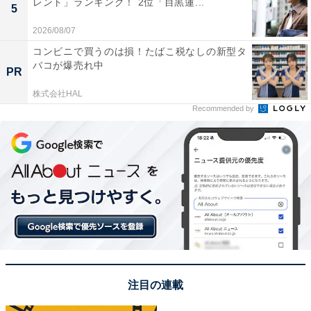
レント」ランキング！ 2位「目黒蓮...
5
入って散策できる「花の小道」に入れば、360度菜の花
2026/08/07
に囲まれたフォトジェニックな写真を撮ることができま
コンビニで買うのは損！たばこ税なしの新型タ
す。
バコが爆売れ中
PR
回答者からは、「以前行った際に一面の菜の花畑に癒さ
株式会社HAL
Recommended by
れたからもう一度行ってみたい」（30代女性／東京
都）、「山の上にあり、空気が澄んでいて菜の花もとて
も綺麗に見えるから。通り道にもたくさん咲いているか
ら」（20代女性／千葉県）、「菜の花＝マザー牧場のパ
ンフレットというくらい菜の花のイメージだからです」
（40代女性／京都府）、「菜の花だけでなく他のアクテ
ィビティも楽しめそうだから」（40代男性／神奈川県）
などのコメントが寄せられました。
注目の連載
※回答者からのコメントは原文ママです