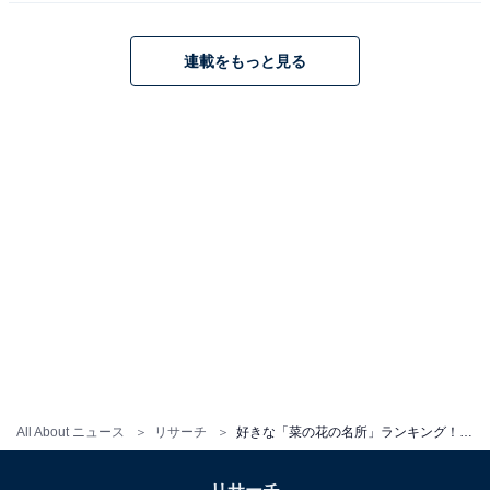
連載をもっと見る
こちらもおすすめ
好きな「ネモフィラの名所」ランキング！ 東京
都「国営昭和記念公園」を抑えた1位は？
All About ニュース
リサーチ
好きな「菜の花の名所」ランキング！ 栃木県の「SL・桜・菜の花街道」を抑えた1位は？
1
2