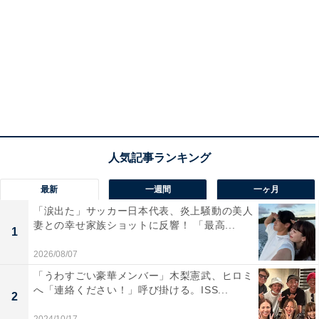
最新
一週間
一ヶ月
「涙出た」サッカー日本代表、炎上騒動の美人
妻との幸せ家族ショットに反響！ 「最高...
1
2026/08/07
「うわすごい豪華メンバー」木梨憲武、ヒロミ
へ「連絡ください！」呼び掛ける。ISS...
2