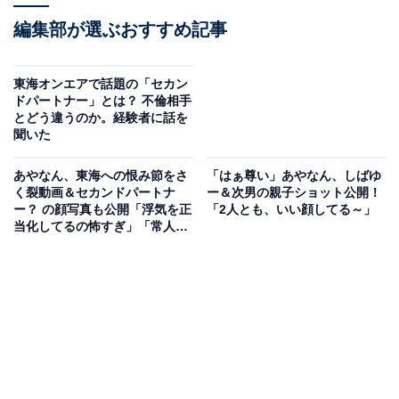
編集部が選ぶおすすめ記事
東海オンエアで話題の「セカン
ドパートナー」とは？ 不倫相手
とどう違うのか。経験者に話を
聞いた
あやなん、東海への恨み節をさ
「はぁ尊い」あやなん、しばゆ
く裂動画＆セカンドパートナ
ー＆次男の親子ショット公開！
ー？ の顔写真も公開「浮気を正
「2人とも、いい顔してる～」
当化してるの怖すぎ」「常人に
は理解不能」