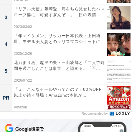
2024/10/17
「リアル天使」篠崎愛、肩をちら見せしたバス
ローブ姿に「可愛すぎんぞ～」「目の表情...
3
2023/03/03
「年々イケメン」サッカー日本代表・上田綺
世、モデル美人妻とのクリスマスショットに...
4
2025/12/26
花乃まりあ、趣里の夫・三山凌輝と「二人で時
間を過ごしたことは事実」と認める。「不...
5
2026/07/22
「え、こんなセールやってたの？」80％OFF
以上が続々登場！Amazonの本気が...
PR
Amazon
Recommended by