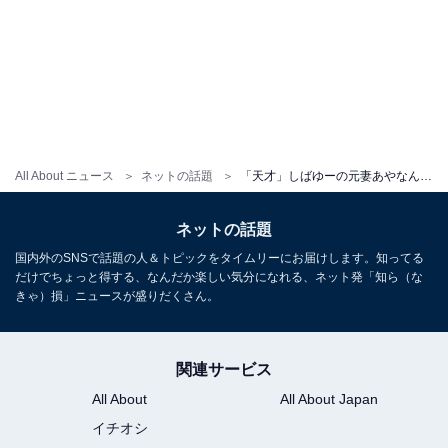
All About ニュース
ネットの話題
「天才」しばゆーの元妻あやなん、セカンドパートナー手作り？ 豪華料理を公開「あゆむ飯美味しそうすぎて」
ネットの話題
国内外のSNSで話題の人＆トピックをタイムリーにお届けします。知ってる
だけでちょっと得する、なんだか楽しい気分になれる、ネット発「知ら（な
きゃ）損」ニュースが盛りだくさん。
関連サービス
All About
All About Japan
イチオシ