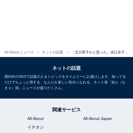
All About ニュース
ネットの話題
「北川景子かと思った」浜口京子、激変!? 最新ショットに反響「美しくパワーアップ」「綺麗だ～」
ネットの話題
国内外のSNSで話題の人＆トピックをタイムリーにお届けします。知ってる
だけでちょっと得する、なんだか楽しい気分になれる、ネット発「知ら（な
きゃ）損」ニュースが盛りだくさん。
関連サービス
All About
All About Japan
イチオシ