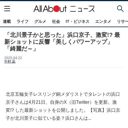
連載
ライフ
グルメ
社会
IT・ビジネス
エンタメ
リサ
「北川景子かと思った」浜口京子、激変!? 最
新ショットに反響「美しくパワーアップ」
「綺麗だ～」
2025.04.22
中村 凪
北京五輪女子レスリング銅メダリストでタレントの浜口
京子さんは4月21日、自身のX（旧Twitter）を更新。激
変!? した最新ショットを公開しました。【写真】浜口京
子が北川景子に似ている姿？浜口さんは...