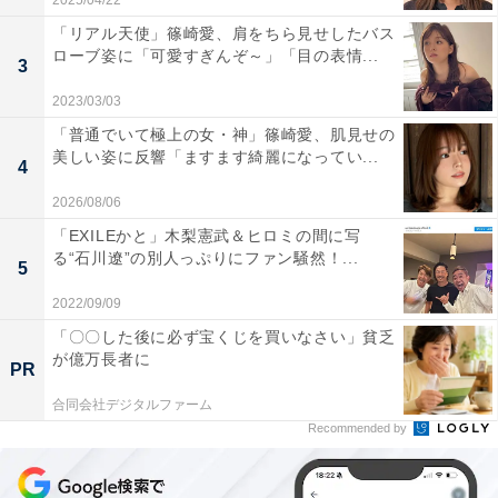
2025/04/22
「リアル天使」篠崎愛、肩をちら見せしたバス
ローブ姿に「可愛すぎんぞ～」「目の表情...
3
2023/03/03
「普通でいて極上の女・神」篠崎愛、肌見せの
美しい姿に反響「ますます綺麗になってい...
4
2026/08/06
「EXILEかと」木梨憲武＆ヒロミの間に写
る“石川遼”の別人っぷりにファン騒然！...
5
2022/09/09
「〇〇した後に必ず宝くじを買いなさい」貧乏
が億万長者に
PR
合同会社デジタルファーム
Recommended by