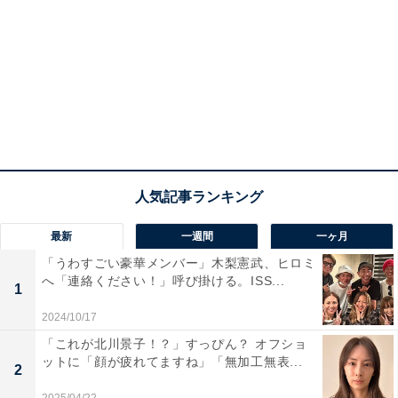
最新
一週間
一ヶ月
「うわすごい豪華メンバー」木梨憲武、ヒロミ
へ「連絡ください！」呼び掛ける。ISS...
1
2024/10/17
「これが北川景子！？」すっぴん？ オフショ
ットに「顔が疲れてますね」「無加工無表...
2