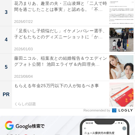
花乃まりあ、趣里の夫・三山凌輝と「二人で時
間を過ごしたことは事実」と認める。「不...
3
2026/07/22
「足長いし子煩悩だし」イケメンバレー選手、
子どもたちとのディズニーショットに「か...
4
2026/01/03
藤田ニコル、稲葉友との結婚報告＆ウエディン
グフォト公開！ 池田エライザ＆内田理央...
5
2023/08/04
もらえる年金25万円以下の人が知るべき事
PR
くらしの話題
Recommended by