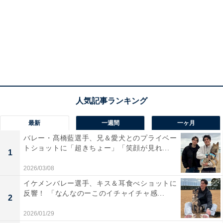
最新
一週間
一ヶ月
バレー・髙橋藍選手、兄＆愛犬とのプライベー
トショットに「超きちょー」「笑顔が見れ...
1
2026/03/08
イケメンバレー選手、キス＆耳食べショットに
反響！ 「なんなのーこのイチャイチャ感...
2
2026/01/29