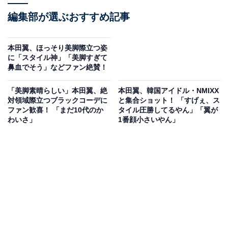
編集部が選ぶおすすめ記事
本田翼、ほっそり美脚際立つ姿
に「スタイル神」「美脚すぎて
鼻血でそう」などファン絶賛！
「美脚素晴らしい」本田翼、絶
本田翼、韓国アイドル・NMIXX
対領域際立つブラックコーデに
と集合ショット！ 「すげぇ、ス
ファン歓喜！ 「まだ10代のか
タイル圧勝してるやん」「翼が
わいさ」
1番顔小さいやん」