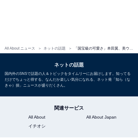
All About ニュース
ネットの話題
「国宝級の可愛さ」本田翼、美ウエストちら見せショットに大反響！ 「外人さんみたい」「結婚したい」
ネットの話題
国内外のSNSで話題の人＆トピックをタイムリーにお届けします。知ってる
だけでちょっと得する、なんだか楽しい気分になれる、ネット発「知ら（な
きゃ）損」ニュースが盛りだくさん。
関連サービス
All About
All About Japan
イチオシ