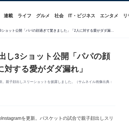
連載
ライフ
グルメ
社会
IT・ビジネス
エンタメ
リ
市川團十郎、娘＆息子と顔出し3ショット公開「パパの顔過ぎて驚きました」「2人に対する愛がダダ漏れ」
出し3ショット公開「パパの顔
に対する愛がダダ漏れ」
mを更新。親子顔出しスリーショットを披露しました。（サムネイル画像出典：
nstagramを更新。バスケットの試合で親子顔出しスリ