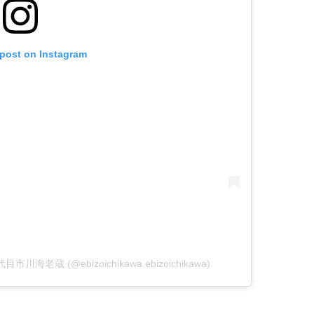
 post on Instagram
十一代目市川海老蔵 (@ebizoichikawa.ebizoichikawa)