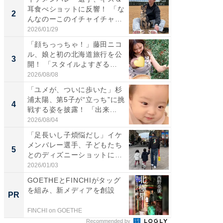
耳食べショットに反響！ 「な
芸人、2
2
2
んなのーこのイチャイチャ
エットに
感...
2026/01/29
2026/08/0
「顔ちっっちゃ！」藤田ニコ
「脚が
ル、娘と初の北海道旅行を公
横川尚
3
3
開！ 「スタイルよすぎる
ムキな姿
よ〜...
刃...
2026/08/08
2026/08/0
「ユメが、ついに歩いた」杉
「脳がバ
浦太陽、第5子が“立っち”に挑
装姿が話
4
4
戦する姿を披露！ 「出来...
のお父さ
2026/08/04
2026/08/0
「足長いし子煩悩だし」イケ
「急に
メンバレー選手、子どもたち
る」広
5
5
とのディズニーショットに
ョット
「か...
た」の..
2026/01/03
2026/08/0
GOETHEとFINCHIがタッグ
GOETH
を組み、新メディアを創設
を組み
PR
PR
FINCHI on GOETHE
FINCHI o
Recommended by