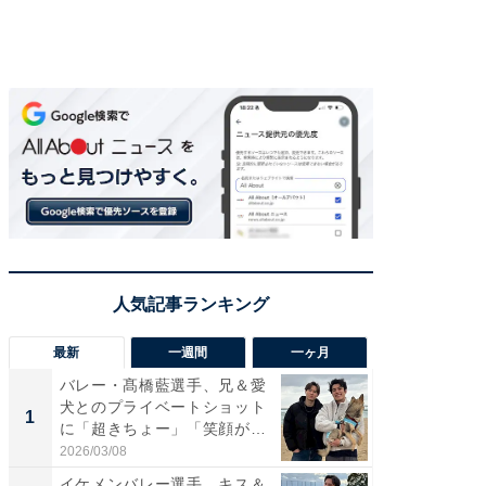
最新
一週間
一ヶ月
バレー・髙橋藍選手、兄＆愛
「さす
犬とのプライベートショット
は」高
1
1
に「超きちょー」「笑顔が見
災地を
れ...
「カ...
2026/03/08
2026/08/0
イケメンバレー選手、キス＆
「え、