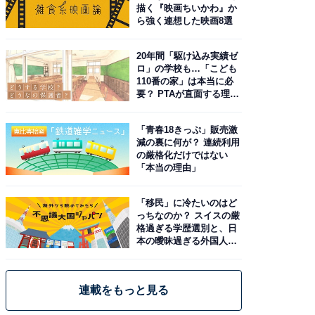
描く『映画ちいかわ』か
ら強く連想した映画8選
20年間「駆け込み実績ゼ
ロ」の学校も…「こども
110番の家」は本当に必
要？ PTAが直面する理想
と現実
「青春18きっぷ」販売激
減の裏に何が？ 連続利用
の厳格化だけではない
「本当の理由」
「移民」に冷たいのはど
っちなのか？ スイスの厳
格過ぎる学歴選別と、日
本の曖昧過ぎる外国人政
策
連載をもっと見る