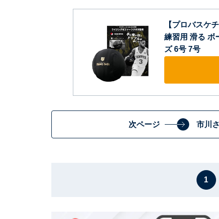
【プロバスケチーム
練習用 滑る ボ
ズ 6号 7号
次ページ
市川
1