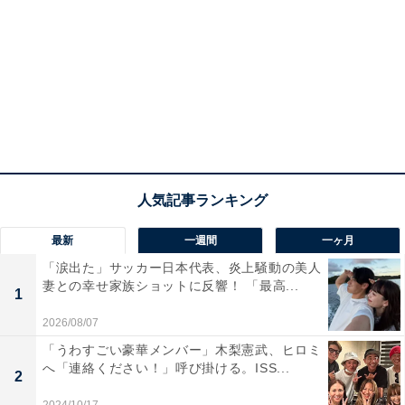
最新
一週間
一ヶ月
「涙出た」サッカー日本代表、炎上騒動の美人
妻との幸せ家族ショットに反響！ 「最高...
1
2026/08/07
「うわすごい豪華メンバー」木梨憲武、ヒロミ
へ「連絡ください！」呼び掛ける。ISS...
2