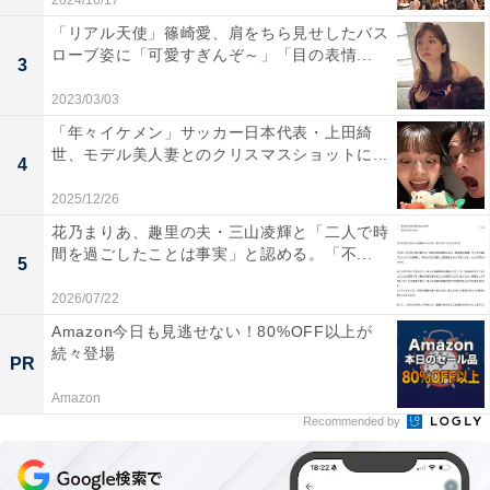
2024/10/17
「リアル天使」篠崎愛、肩をちら見せしたバス
ローブ姿に「可愛すぎんぞ～」「目の表情...
3
2023/03/03
「年々イケメン」サッカー日本代表・上田綺
世、モデル美人妻とのクリスマスショットに...
4
2025/12/26
花乃まりあ、趣里の夫・三山凌輝と「二人で時
間を過ごしたことは事実」と認める。「不...
5
2026/07/22
Amazon今日も見逃せない！80%OFF以上が
続々登場
PR
Amazon
Recommended by