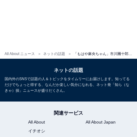
All About ニュース
ネットの話題
「もはや麻央ちゃん」市川團十郎、子どもたちとのブランチ風景を公開！ 「美男美女に成長しましたね」
ネットの話題
国内外のSNSで話題の人＆トピックをタイムリーにお届けします。知ってる
だけでちょっと得する、なんだか楽しい気分になれる、ネット発「知ら（な
きゃ）損」ニュースが盛りだくさん。
関連サービス
All About
All About Japan
イチオシ