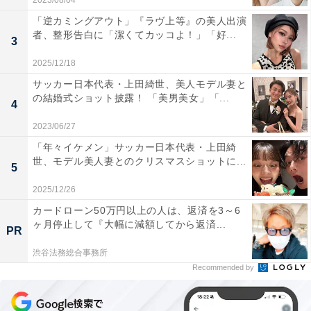
2023/08/04
「逆カミングアウト」『ラヴ上等』の美人出演
者、整形告白に「潔くてカッコよ！」「好...
3
2025/12/18
サッカー日本代表・上田綺世、美人モデル妻と
の結婚式ショット披露！ 「美男美女」「...
4
2023/06/27
「年々イケメン」サッカー日本代表・上田綺
世、モデル美人妻とのクリスマスショットに...
5
2025/12/26
カードローン50万円以上の人は、返済を3～6
ヶ月停止して『大幅に減額してから返済...
PR
渋谷法務総合事務所
Recommended by