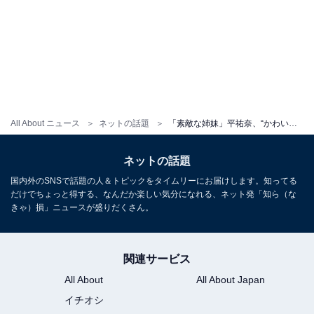
All About ニュース
ネットの話題
「素敵な姉妹」平祐奈、“かわいすぎる妹”との密着ショット公開！ 「お子さんみたい」「めろめろです」
ネットの話題
国内外のSNSで話題の人＆トピックをタイムリーにお届けします。知ってる
だけでちょっと得する、なんだか楽しい気分になれる、ネット発「知ら（な
きゃ）損」ニュースが盛りだくさん。
関連サービス
All About
All About Japan
イチオシ