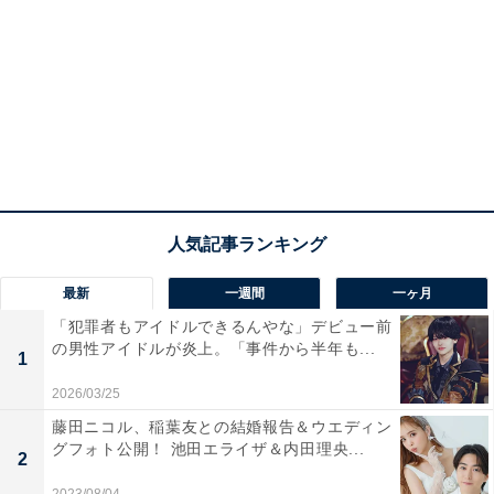
最新
一週間
一ヶ月
「犯罪者もアイドルできるんやな」デビュー前
の男性アイドルが炎上。「事件から半年も...
1
2026/03/25
藤田ニコル、稲葉友との結婚報告＆ウエディン
グフォト公開！ 池田エライザ＆内田理央...
2