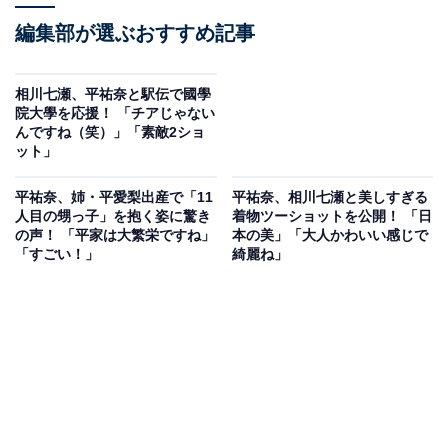
編集部が選ぶおすすめ記事
相川七瀬、平祐奈と駅伝で國學
院大學を応援！ 「チアじゃない
んですね（笑）」「素敵2ショ
ット」
平祐奈、姉・平愛梨出産で「11
平祐奈、相川七瀬と美しすぎる
人目の甥っ子」を抱く姿に驚き
着物ツーショットを公開！ 「日
の声！ 「平家は大繁栄ですね」
本の美」「大人かわいい感じで
「すごい！」
綺麗ね」