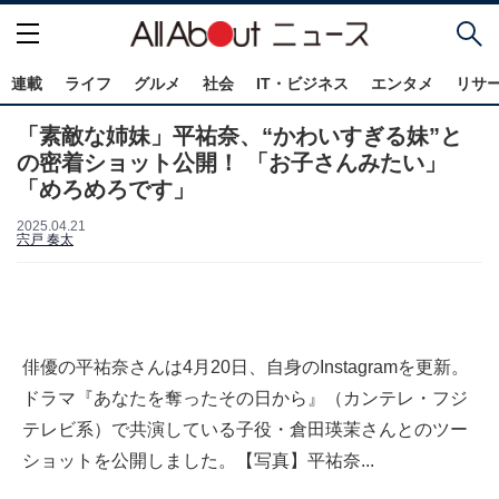
連載
ライフ
グルメ
社会
IT・ビジネス
エンタメ
リサ
「素敵な姉妹」平祐奈、“かわいすぎる妹”と
の密着ショット公開！ 「お子さんみたい」
「めろめろです」
2025.04.21
宍戸 奏太
俳優の平祐奈さんは4月20日、自身のInstagramを更新。
ドラマ『あなたを奪ったその日から』（カンテレ・フジ
テレビ系）で共演している子役・倉田瑛茉さんとのツー
ショットを公開しました。【写真】平祐奈...