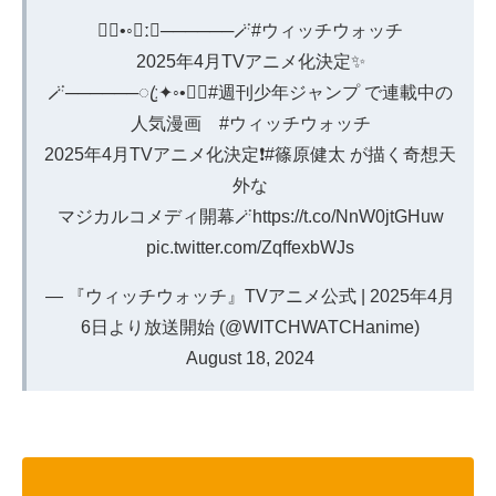
🧙‍♀️•◦✦ːꦿ──────🪄
#ウィッチウォッチ
2025年4月TVアニメ化決定✨
🪄──────ꦿː✦◦•🧙‍♀️
#週刊少年ジャンプ
で連載中の
人気漫画
#ウィッチウォッチ
2025年4月TVアニメ化決定❗️
#篠原健太
が描く奇想天
外な
マジカルコメディ開幕🪄
https://t.co/NnW0jtGHuw
pic.twitter.com/ZqffexbWJs
— 『ウィッチウォッチ』TVアニメ公式 | 2025年4月
6日より放送開始 (@WITCHWATCHanime)
August 18, 2024