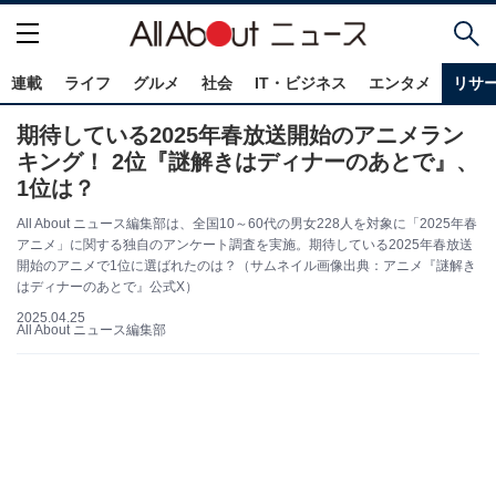
連載
ライフ
グルメ
社会
IT・ビジネス
エンタメ
リサ
期待している2025年春放送開始のアニメラン
キング！ 2位『謎解きはディナーのあとで』、
1位は？
All About ニュース編集部は、全国10～60代の男女228人を対象に「2025年春
アニメ」に関する独自のアンケート調査を実施。期待している2025年春放送
開始のアニメで1位に選ばれたのは？（サムネイル画像出典：アニメ『謎解き
はディナーのあとで』公式X）
2025.04.25
All About ニュース編集部