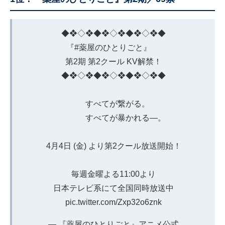
◆❖◇❖◆❖◇❖◆❖◇❖◆
『
#薬屋のひとりごと
』
第2期 第2クール KV解禁！
◆❖◇❖◆❖◇❖◆❖◇❖◆
すべてが繋がる。
すべてが暴かれる―。
4月4日 (金) より第2クール放送開始！
毎週金曜よる11:00より
日本テレビ系にて全国同時放送中
pic.twitter.com/Zxp32o6znk
— 『薬屋のひとりごと』アニメ公式