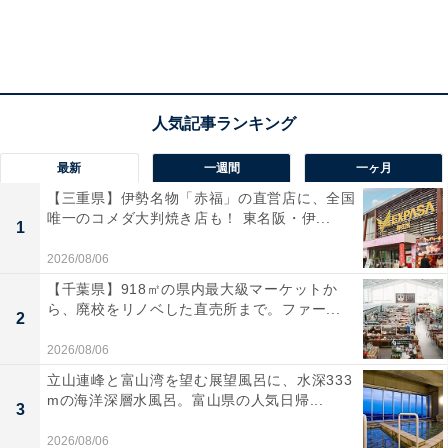
最新
一週間
一ヶ月
【三重県】伊勢名物「赤福」の直営店に、全国
唯一のコメダ大判焼き店も！ 東名阪・伊...
1
2026/08/06
【千葉県】918㎡の県内最大級マーケットか
ら、廃校をリノベした直売所まで。ファー...
2
2026/08/06
立山連峰と富山湾を望む展望風呂に、水深333
mの海洋深層水風呂。富山県の人気日帰...
3
2026/08/06