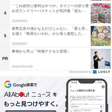
「これ絶対に便利なやつや」ダイソーの折り畳
み式ランドリーバスケットが高評価「使わ...
4
2026/08/03
東野圭吾や湊かなえだけじゃない、「業と罪」
を描く『映画ちいかわ』から強く連想した...
5
2026/08/07
事例から学ぶ『特権アクセス管理』
PR
KeeperSecurity
Recommended by