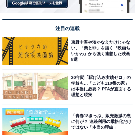
注目の連載
東野圭吾や湊かなえだけじゃな
い、「業と罪」を描く『映画ち
いかわ』から強く連想した映画
8選
20年間「駆け込み実績ゼロ」の
学校も…「こども110番の家」
は本当に必要？ PTAが直面する
理想と現実
「青春18きっぷ」販売激減の裏
に何が？ 連続利用の厳格化だけ
ではない「本当の理由」