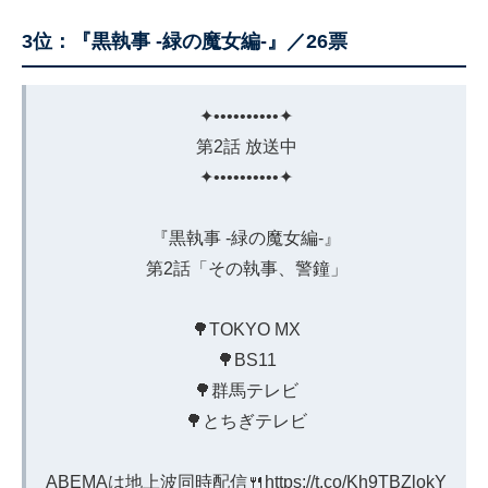
3位：『黒執事 -緑の魔女編-』／26票
✦••••••••••✦
第2話 放送中
✦••••••••••✦
『黒執事 -緑の魔女編-』
第2話「その執事、警鐘」
🌳TOKYO MX
🌳BS11
🌳群馬テレビ
🌳とちぎテレビ
ABEMAは地上波同時配信🍴
https://t.co/Kh9TBZlokY