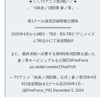
🔥＼＼TVアニメ第3期／／🔥
˗ˏˋ『
#炎炎ノ消防隊
参ノ章』ˎˊ˗
第1クール放送詳細情報公開📝
══════════════
2025年4月からMBS・TBS・BS-TBS “アニメイズ
ム”枠ほかにて放送開始‼
また、最終決戦へ出撃する第8特殊消防隊を描いた
参ノ章キービジュアルを公開💥
#FireForce
pic.twitter.com/wr3TAwFiVE
— TVアニメ『炎炎ノ消防隊』公式｜参ノ章25年4月
4日放送開始＆2クール目2026年1月～
(@FireForce_PR)
December 5, 2024