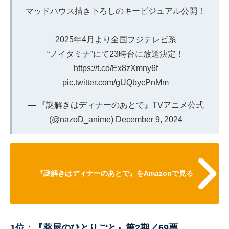
マッドハウス描き下ろしのキービジュアル公開！
2025年4月より全国フジテレビ系
“ノイタミナ”にて23時台に放送決定！
https://t.co/Ex8zXmny6f
pic.twitter.com/gUQbycPnMm
— 『謎解きはディナーのあとで』TVアニメ公式
(@nazoD_anime)
December 9, 2024
『謎解きはディナーのあとで』をAmazonで見る
1位：『薬屋のひとりごと』第2期／69票