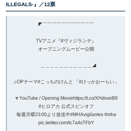
ILLEGALS-』／12票
◤￣￣￣￣￣￣￣￣￣￣￣
TVアニメ『
#ヴィジランテ
』
オープニングムービー公開
＿＿＿＿＿＿＿＿＿＿＿◢
♫OPテーマ
#こっちのけんと
「
#けっかおーらい
」
🔽YouTube / Opening Movie
https://t.co/XHdrxeiBII
#ヒロアカ
公式スピンオフ
毎週月曜23:00より放送中
#MHAvigilantes
#mha
pic.twitter.com/tc7a4sTFbY