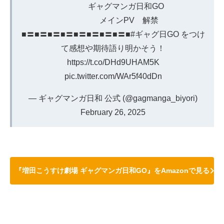
ギャグマンガ日和GO
メインPV 解禁
■〓■〓■〓■〓■〓■〓■〓■〓■
#ギャグ日GO
をつけ
て感想や期待語り明かそう！
https://t.co/DHd9UHAM5K
pic.twitter.com/WAr5f40dDn
— ギャグマンガ日和 公式 (@gagmanga_biyori)
February 26, 2025
『増田こうすけ劇場 ギャグマンガ日和GO』をAmazonで見る