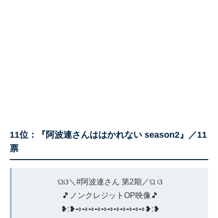
11位：『阿波連さんははかれない season2』／11
票
ଘଓ＼
#阿波連さん
第2期／ଘ ଓ
🎵ノンクレジットOP映像🎵
❥︎:❥︎➺➺➺➺➺➺➺➺➺➺➺❥︎:❥︎