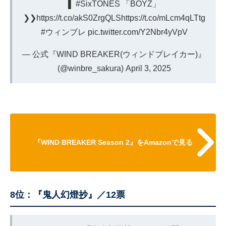
▌
#SixTONES
「BOYZ」
❯❯
https://t.co/akS0ZrgQLS
https://t.co/mLcm4qLTtg
#ウィンブレ
pic.twitter.com/Y2Nbr4yVpV
— 公式『WIND BREAKER(ウィンドブレイカー)』
(@winbre_sakura)
April 3, 2025
『WIND BREAKER Season 2』をAmazonで見る
8位：『鬼人幻燈抄』／12票