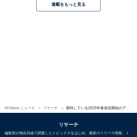
連載をもっと見る
All About ニュース
リサーチ
期待している2025年春放送開始のアニメランキング！ 2位『謎解きはディナーのあとで』、1位は？
リサーチ
編集部が独自目線で調査したトピックスをはじめ、最新のリリース情報、ト