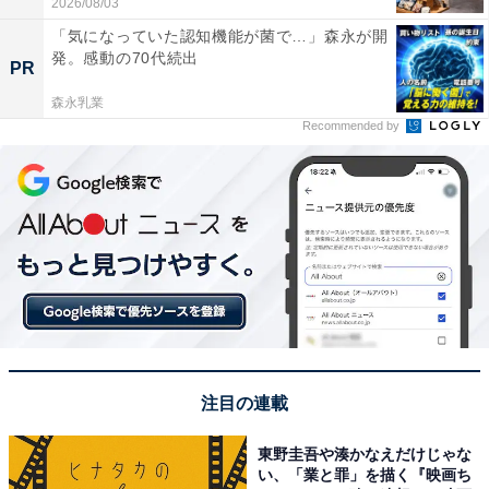
2026/08/03
「気になっていた認知機能が菌で…」森永が開
発。感動の70代続出
PR
森永乳業
Recommended by
注目の連載
東野圭吾や湊かなえだけじゃな
い、「業と罪」を描く『映画ち