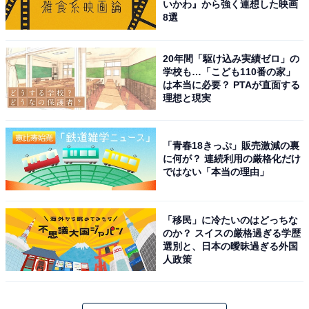
いかわ』から強く連想した映画
8選
20年間「駆け込み実績ゼロ」の
学校も…「こども110番の家」
は本当に必要？ PTAが直面する
理想と現実
「青春18きっぷ」販売激減の裏
に何が？ 連続利用の厳格化だけ
ではない「本当の理由」
「移民」に冷たいのはどっちな
のか？ スイスの厳格過ぎる学歴
選別と、日本の曖昧過ぎる外国
人政策