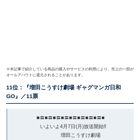
※本記事で紹介している商品の購入やサービスの利用により、売上の一部が
オールアバウトに還元されることがあります。
11位：『増田こうすけ劇場 ギャグマンガ日和
GO』／11票
■〓■〓■〓■〓■〓■〓■〓■〓■
いよいよ4月7日(月)放送開始‼️
増田こうすけ劇場