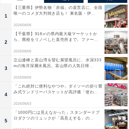
【三重県】伊勢名物「赤福」の直営店に、全国
唯一のコメダ大判焼き店も！ 東名阪・伊...
1
2026/08/06
【千葉県】918㎡の県内最大級マーケットか
ら、廃校をリノベした直売所まで。ファー...
2
2026/08/06
立山連峰と富山湾を望む展望風呂に、水深333
mの海洋深層水風呂。富山県の人気日帰...
3
2026/08/06
「これ絶対に便利なやつや」ダイソーの折り畳
み式ランドリーバスケットが高評価「使わ...
4
2026/08/03
「1000円には見えなかった」スタンダードプ
ロダクツのリュックが「高見えする」の...
5