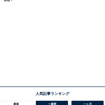
最新
一週間
一ヶ月