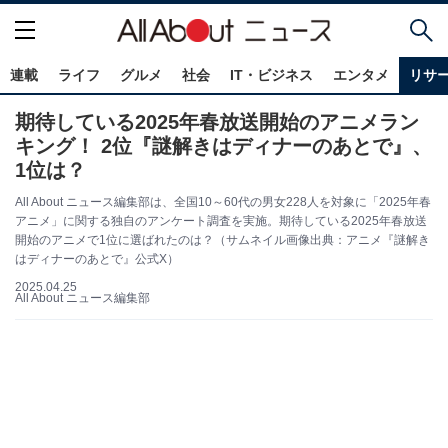
連載
ライフ
グルメ
社会
IT・ビジネス
エンタメ
リサ
期待している2025年春放送開始のアニメラン
キング！ 2位『謎解きはディナーのあとで』、
1位は？
All About ニュース編集部は、全国10～60代の男女228人を対象に「2025年春
アニメ」に関する独自のアンケート調査を実施。期待している2025年春放送
開始のアニメで1位に選ばれたのは？（サムネイル画像出典：アニメ『謎解き
はディナーのあとで』公式X）
2025.04.25
All About ニュース編集部