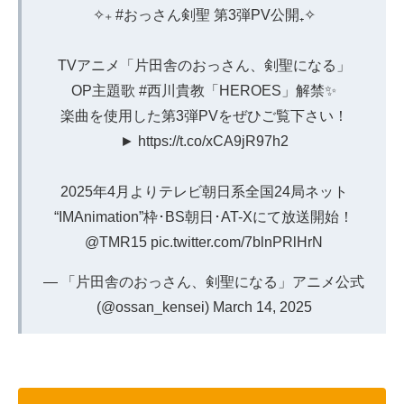
✧₊
#おっさん剣聖
第3弾PV公開₊✧
TVアニメ「片田舎のおっさん、剣聖になる」
OP主題歌
#西川貴教
「HEROES」解禁✨
楽曲を使用した第3弾PVをぜひご覧下さい！
►
https://t.co/xCA9jR97h2
2025年4月よりテレビ朝日系全国24局ネット
“IMAnimation”枠･BS朝日･AT-Xにて放送開始！
@TMR15
pic.twitter.com/7blnPRlHrN
— 「片田舎のおっさん、剣聖になる」アニメ公式
(@ossan_kensei)
March 14, 2025