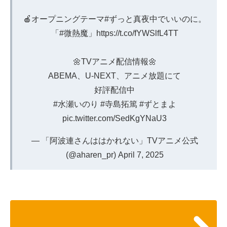
🍎オープニングテーマ
#ずっと真夜中でいいのに
。
「
#微熱魔
」
https://t.co/fYWSlfL4TT
🌼TVアニメ配信情報🌼
ABEMA、U-NEXT、アニメ放題にて
好評配信中
#水瀬いのり
#寺島拓篤
#ずとまよ
pic.twitter.com/SedKgYNaU3
— 「阿波連さんははかれない」TVアニメ公式
(@aharen_pr)
April 7, 2025