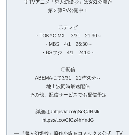
🎊TVアニメ「鬼人幻燈抄」は3/31公開🎉
第２弾PV公開中！
〇テレビ
・TOKYO MX 3/31 21:30～
・MBS 4/1 26:30～
・BSフジ 4/1 24:00～
〇配信
ABEMAにて3/31 21時30分～
地上波同時最速配信
その他、配信サービスでも配信予定
詳細は↓
https://t.co/gSeQJRstkI
https://t.co/CfCz4hYndG
— 『鬼人幻燈抄』原作小説＆コミックス公式 TV