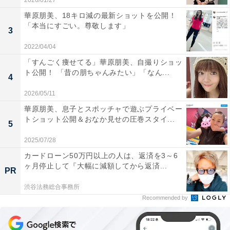
2026/01/27
華原朋美、18キロ減の最新ショットを公開！
「本当にすごい。尊敬します」
3
2022/04/04
「すんごく痩せてる」華原朋美、自撮りショッ
ト公開！ 「昔の朋ちゃんみたい」「なん...
4
2026/05/11
華原朋美、息子とスポッチャで遊ぶプライベー
トショット公開＆おなか見せの圧巻スタイ...
5
2025/07/28
カードローン50万円以上の人は、返済を3～6
ヶ月停止して『大幅に減額してから返済...
PR
渋谷法務総合事務所
Recommended by