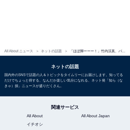
All About ニュース
ネットの話題
「ほぼ脚ーーー！」竹内涼真、パリでのおしゃれショット披露！ 「足が長すぎてカッコ良すぎて惚れた」
ネットの話題
国内外のSNSで話題の人＆トピックをタイムリーにお届けします。知ってる
だけでちょっと得する、なんだか楽しい気分になれる、ネット発「知ら（な
きゃ）損」ニュースが盛りだくさん。
関連サービス
All About
All About Japan
イチオシ