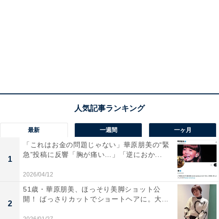
最新
一週間
一ヶ月
「これはお金の問題じゃない」華原朋美の“緊
急”投稿に反響「胸が痛い…」「逆におか...
1
2026/04/12
51歳・華原朋美、ほっそり美脚ショット公
開！ ばっさりカットでショートヘアに。大...
2