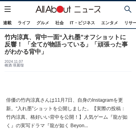
連載
ライフ
グルメ
社会
IT・ビジネス
エンタメ
リサ
竹内涼真、背中一面“入れ墨”オフショットに
反響！ 「全てが物語っている」「頑張った事
がわかる背中」
2024.11.07
橋酒 瑛麗瑠
俳優の竹内涼真さんは11月7日、自身のInstagramを更
新。“入れ墨”ショットを公開しました。【実際の投稿：
竹内涼真、格好いい背中を公開！】人気ゲーム『龍が如
く』の実写ドラマ『龍が如く Beyon...