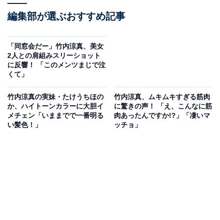
編集部が選ぶおすすめ記事
「同窓会だー」竹内涼真、美女
2人との肩組みスリーショット
に反響！ 「このメンツまじで泣
くて」
竹内涼真の実妹・たけうちほの
竹内涼真、ムキムキすぎる筋肉
か、ハイトーンカラーに大胆イ
に驚きの声！ 「え、こんなに筋
メチェン「いままでで一番明る
肉あったんですか!?」「凄いマ
い髪色！」
ッチョ」