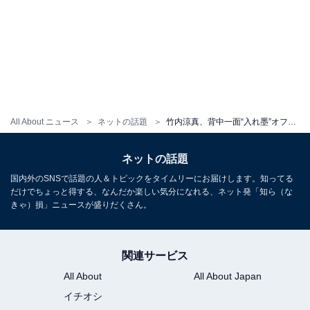
All About ニュース
ネットの話題
竹内涼真、背中一面“入れ墨”オフショットに反響！ 「全てが物語っている」「頑張った事がわかる背中」
ネットの話題
国内外のSNSで話題の人＆トピックをタイムリーにお届けします。知ってる
だけでちょっと得する、なんだか楽しい気分になれる、ネット発「知ら（な
きゃ）損」ニュースが盛りだくさん。
関連サービス
All About
All About Japan
イチオシ