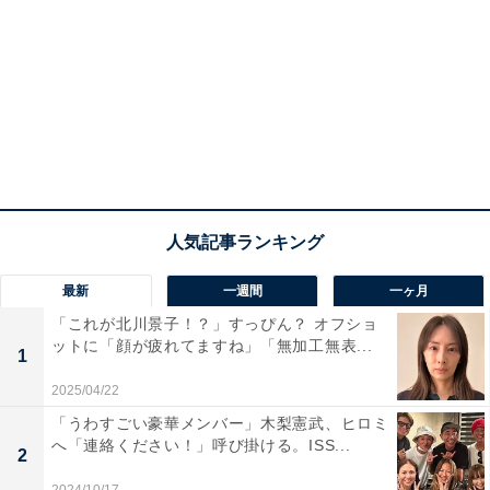
最新
一週間
一ヶ月
「これが北川景子！？」すっぴん？ オフショ
ットに「顔が疲れてますね」「無加工無表...
1
2025/04/22
「うわすごい豪華メンバー」木梨憲武、ヒロミ
へ「連絡ください！」呼び掛ける。ISS...
2