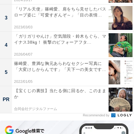
2024/10/17
「リアル天使」篠崎愛、肩をちら見せしたバス
ローブ姿に「可愛すぎんぞ～」「目の表情...
3
2023/03/03
「ガリガリやんけ」空気階段・鈴木もぐら、マ
イナス38kg！ 衝撃のビフォーアフタ...
4
2026/04/07
篠崎愛、豊満な胸元あらわなセクシー写真に
「大変けしからんです」「天下一の美女です...
5
2022/01/05
【宝くじの裏技】当たる側に回るか、このまま
か
PR
合同会社デジタルファーム
Recommended by