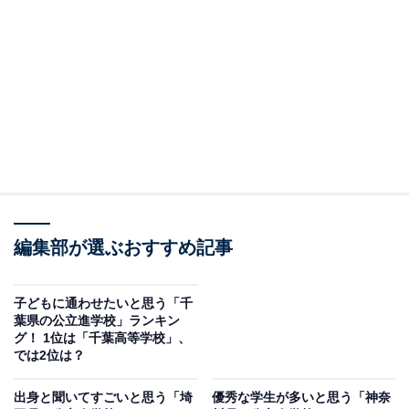
2位：千葉県立船橋高等学校／33票
2位にランクインしたのは、千葉県立船橋高等学校で
す。2020年に創立100周年を迎えた県内屈指の進学校
で、文武両道をモットーとしています。
県大会や関東大会で優秀な成績をおさめる柔道部やバド
ミントン部、アーチェリー部などをはじめ、全国大会に
出場した自然科学部や囲碁同好会など、部活動も多彩。
また、元首相の野田佳彦さんや俳優のディーン・フジオ
編集部が選ぶおすすめ記事
カさんら、各界で活躍する卒業生を輩出しています。
子どもに通わせたいと思う「千
葉県の公立進学校」ランキン
回答者からは「素晴らしい生徒が多いから」(40代女性／
グ！ 1位は「千葉高等学校」、
岡山県)、「とにかく向上心があるため」(20代男性／東
では2位は？
京都)、「有名大学への進学が多い」(20代男性／神奈川
出身と聞いてすごいと思う「埼
優秀な学生が多いと思う「神奈
県)といったコメントが寄せられています。