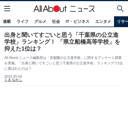
連載
ライフ
グルメ
社会
IT・ビジネス
エンタメ
リサ
出身と聞いてすごいと思う「千葉県の公立進
学校」ランキング！ 「県立船橋高等学校」を
抑えた1位は？
All About ニュース編集部は「首都圏の公立進学校」に関するアンケート調査
を実施。「出身と聞いてすごいと思う千葉県の公立進学校」ランキングで1位
に選ばれたのは？
2025.05.04
くま なかこ