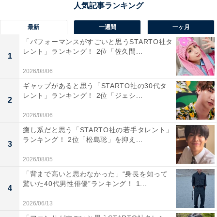
ら中高一貫校となっています。
最新
一週間
一ヶ月
ディベートや研究発表、大学と連携した授業など、教養
「パフォーマンスがすごいと思うSTARTO社タ
主義の授業スタイルが特徴。例年20人前後の東京大学合
レント」ランキング！ 2位「佐久間...
1
格者を輩出しており、東京大学見学会や医学部面接講
2026/08/06
座、大学講師による模擬講義など、進路指導が手厚いの
ギャップがあると思う「STARTO社の30代タ
も強みです。
レント」ランキング！ 2位「ジェシ...
2
2026/08/06
回答コメントでは「偏差値が高い優秀な生徒が多い、進
癒し系だと思う「STARTO社の若手タレント」
学校だからです」(20代女性／千葉県)、「大学の友達が
ランキング！ 2位「松島聡」を抑え...
3
優秀と話していたから」(20代男性／神奈川県)、「進学
実績が非常に高く、特に東大や京大への合格者が多いこ
2026/08/05
とで有名だから」(30代女性／東京都)などの声が集まり
「背まで高いと思わなかった」“身長を知って
驚いた40代男性俳優”ランキング！ 1...
ました。
4
2026/06/13
※回答コメントは原文ママです