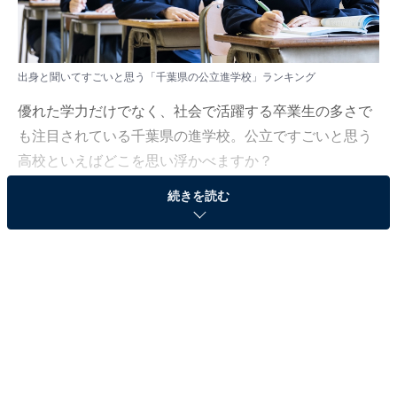
出身と聞いてすごいと思う「千葉県の公立進学校」ランキング
優れた学力だけでなく、社会で活躍する卒業生の多さで
も注目されている千葉県の進学校。公立ですごいと思う
高校といえばどこを思い浮かべますか？
続きを読む
All About ニュース編集部は2月27日～3月31日の期間、
全国10～60代の男女111人を対象に「首都圏の公立進学
校」に関するアンケート調査を実施しました。今回はそ
の中から「出身と聞いてすごいと思う千葉県の公立進学
校」ランキングを紹介します！
＞5位までの全ランキング結果を見る