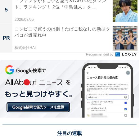
「ファンサがすごいと思うSTARTO社タレン
ト」ランキング！ 2位「中島健人」を...
5
この記事の筆者：くま なかこ プロフィール
2026/08/05
編集プロダクション出身のフリーランスエディター。編
コンビニで買うのは損！たばこ税なしの新型タ
集・執筆・校閲・SNS運用担当として月間120本以上の
バコが爆売れ中
PR
コンテンツ制作に携わっています。得意なジャンルはラ
株式会社HAL
イフスタイル・金融・育児・エンタメ関連。
Recommended by
5位までの全ランキング結果を見
次ページ
る
注目の連載