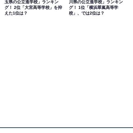
玉県の公立進学校」ランキン
川県の公立進学校」ランキン
グ！ 2位「大宮高等学校」を抑
グ！ 1位「横浜翠嵐高等学
えた1位は？
校」、では2位は？
1位：千葉高等学校／57票
1位にランクインしたのは、千葉高等学校です。140年以
上の伝統を誇る県内トップレベルの進学校で、2008年か