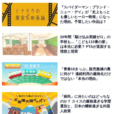
『スパイダーマン：ブランド・
ニュー・デイ』が「史上もっと
も優しいヒーロー映画」になっ
た理由。予習したい作品は？
20年間「駆け込み実績ゼロ」の
学校も…「こども110番の家」
は本当に必要？ PTAが直面する
こちらもおすすめ
理想と現実
子どもに通わせたいと思う「埼玉県の公立進学
校」ランキング！ 「県立浦和高等学校」を抑え
た1位は？
「青春18きっぷ」販売激減の裏
に何が？ 連続利用の厳格化だけ
ではない「本当の理由」
「移民」に冷たいのはどっちな
のか？ スイスの厳格過ぎる学歴
選別と、日本の曖昧過ぎる外国
人政策