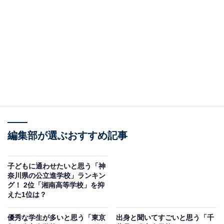
2位：湘南高等学校／28票
2位にランクインしたのは、湘南高等学校です。創立100
年を超える伝統校で、グローバル教育を積極的に実践し
ています。
同校卒業生でノーベル化学賞を受賞した根岸英一教授が
在籍していたことで知られるパデュー大学に訪問するな
ど、海外研修も盛ん。伝統のアウトプット型70分授業ス
タイルや、自習机を設置した広大な図書館など、学習環
編集部が選ぶおすすめ記事
境も整っています。
子どもに通わせたいと思う「神
奈川県の公立進学校」ランキン
回答者からは「テレビ等で聞いたことがあるため」(30代
グ！ 2位「湘南高等学校」を抑
女性／東京都)、「すごく頭の良い生徒が多いのはもちろ
えた1位は？
んなのですが常識もちゃんと弁えているのでその点にも
優秀な学生が多いと思う「東京
出身と聞いてすごいと思う「千
好感が持てます」(40代男性／神奈川県)、「難関大学へ