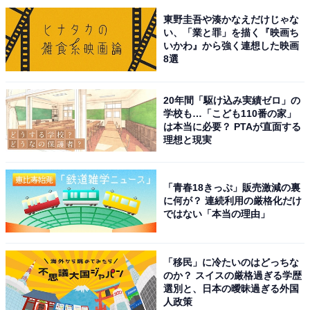
東野圭吾や湊かなえだけじゃな
い、「業と罪」を描く『映画ち
いかわ』から強く連想した映画
8選
20年間「駆け込み実績ゼロ」の
学校も…「こども110番の家」
は本当に必要？ PTAが直面する
理想と現実
こちらもおすすめ
子どもに通わせたいと思う「東京都の公立進学
校」ランキング！ 2位「日比谷高等学校」を抑
「青春18きっぷ」販売激減の裏
えた1位は？
に何が？ 連続利用の厳格化だけ
ではない「本当の理由」
「移民」に冷たいのはどっちな
のか？ スイスの厳格過ぎる学歴
選別と、日本の曖昧過ぎる外国
人政策