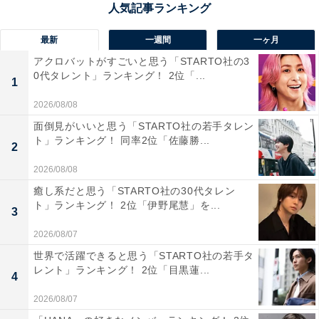
1位にランクインしたのは、横浜翠嵐高等学校です。
1914年に開校した県立第二横浜中学校を前身とし、2007
最新
一週間
一ヶ月
年には進学重点校、2013年からはアドバンス校に指定さ
アクロバットがすごいと思う「STARTO社の3
れています。
0代タレント」ランキング！ 2位「...
1
2026/08/08
高い進学実績が魅力で、2025年は東京大学合格者数が過
面倒見がいいと思う「STARTO社の若手タレン
去最高の74人に到達。また、留学生との交流や英語ディ
ト」ランキング！ 同率2位「佐藤勝...
2
ベート大会など、国際理解教育にも力を入れています。
2026/08/08
癒し系だと思う「STARTO社の30代タレン
回答コメントでは「神奈川の進学校といえば、という感
ト」ランキング！ 2位「伊野尾慧」を...
3
じ」(40代女性／東京都)、「難関国公立大（東大・京
大・一橋・東工大など）合格者多数であり、進学重視型
2026/08/07
単位制で、カリキュラムの自由度が高い」(40代男性／大
世界で活躍できると思う「STARTO社の若手タ
レント」ランキング！ 2位「目黒蓮...
阪府)、「賢いと有名だから」(20代男性／千葉県)などの
4
声が集まりました。
2026/08/07