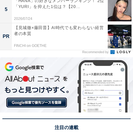
「HANA」の好きなメンバーランキング！ 2位
※回答コメントは原文ママです
「YURI」を抑えた1位は？【20...
5
2026/07/24
この記事の筆者：くま なかこ プロフィール
【見城徹×藤田晋】AI時代でも変わらない経営
編集プロダクション出身のフリーランスエディター。編
者の本質
PR
集・執筆・校閲・SNS運用担当として月間120本以上の
FINCHI on GOETHE
コンテンツ制作に携わっています。得意なジャンルはラ
Recommended by
イフスタイル・金融・育児・エンタメ関連。
5位までの全ランキング結果を見
次ページ
る
注目の連載