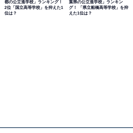
都の公立進学校」ランキング！
葉県の公立進学校」ランキン
の進学実績が高いから」(50代男性／神奈川県)といった
2位「国立高等学校」を抑えた1
グ！ 「県立船橋高等学校」を抑
コメントが寄せられています。
位は？
えた1位は？
1位：横浜翠嵐高等学校／60票