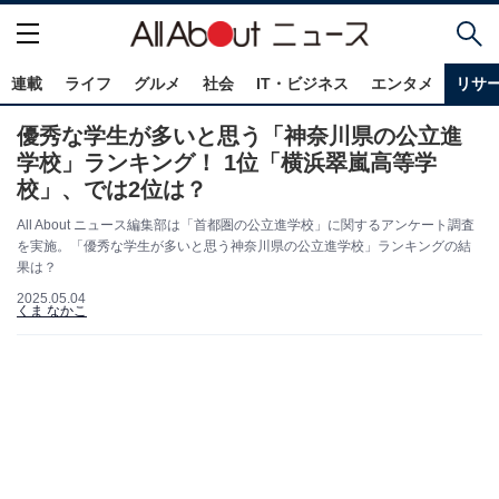
連載
ライフ
グルメ
社会
IT・ビジネス
エンタメ
リサ
優秀な学生が多いと思う「神奈川県の公立進
学校」ランキング！ 1位「横浜翠嵐高等学
校」、では2位は？
All About ニュース編集部は「首都圏の公立進学校」に関するアンケート調査
を実施。「優秀な学生が多いと思う神奈川県の公立進学校」ランキングの結
果は？
2025.05.04
くま なかこ