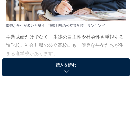
優秀な学生が多いと思う「神奈川県の公立進学校」ランキング
学業成績だけでなく、生徒の自主性や社会性も重視する
進学校。神奈川県の公立高校にも、優秀な生徒たちが集
まる進学校があります。
続きを読む
All About ニュース編集部は2月27日～3月31日の期間、
全国10～60代の男女111人を対象に「首都圏の公立進学
校」に関するアンケート調査を実施しました。今回はそ
の中から「優秀な学生が多いと思う神奈川県の公立進学
校」ランキングを紹介します！
＞5位までの全ランキング結果を見る