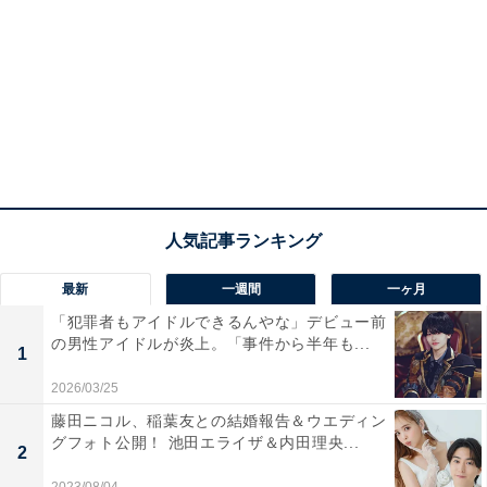
最新
一週間
一ヶ月
「犯罪者もアイドルできるんやな」デビュー前
の男性アイドルが炎上。「事件から半年も...
1
2026/03/25
藤田ニコル、稲葉友との結婚報告＆ウエディン
グフォト公開！ 池田エライザ＆内田理央...
2