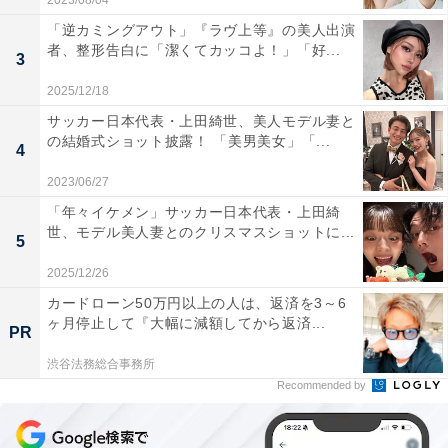
2023/08/04
「逆カミングアウト」『ラヴ上等』の美人出演
者、整形告白に「潔くてカッコよ！」「好...
3
2025/12/18
サッカー日本代表・上田綺世、美人モデル妻と
の結婚式ショット披露！ 「美男美女」「...
4
2023/06/27
「年々イケメン」サッカー日本代表・上田綺
世、モデル美人妻とのクリスマスショットに...
5
2025/12/26
カードローン50万円以上の人は、返済を3～6
ヶ月停止して『大幅に減額してから返済...
PR
渋谷法務総合事務所
Recommended by