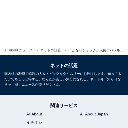
All About ニュース
ネットの話題
「かなりショック」人気アパレルショップ、突然の閉店に悲しみの声が殺到。「あまりにも急すぎて呆然」
ネットの話題
国内外のSNSで話題の人＆トピックをタイムリーにお届けします。知ってる
だけでちょっと得する、なんだか楽しい気分になれる、ネット発「知ら（な
きゃ）損」ニュースが盛りだくさん。
関連サービス
All About
All About Japan
イチオシ