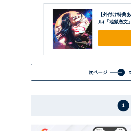
【外付け特典あり
ル(「地獄恋文」
次ページ
1