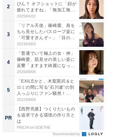
ぴん？ オフショットに「顔が
介、バ
2
2
疲れてますね」「無加工無
らのプレ
表...
愛...
2025/04/22
2026/08/0
「リアル天使」篠崎愛、肩を
「脚が
ちら見せしたバスローブ姿に
横川尚
3
3
「可愛すぎんぞ～」「目の表
ムキな姿
情...
刃...
2023/03/03
2026/08/0
「普通でいて極上の女・神」
「え、
篠崎愛、肌見せの美しい姿に
芸人、2
4
4
反響「ますます綺麗になって
エットに
い...
2026/08/06
2026/08/0
「EXILEかと」木梨憲武＆ヒ
「脳がバ
ロミの間に写る“石川遼”の別
装姿が話
5
5
人っぷりにファン騒然！...
のお父さ
2022/09/09
2026/08/0
【西野亮廣】つくりたいもの
【西野
を追求できる環境の作り方と
を追求
PR
PR
は
は
FINCHI on GOETHE
FINCHI o
Recommended by