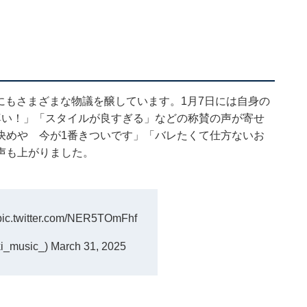
までにもさまざまな物議を醸しています。1月7日には自身の
姿尊い！」「スタイルが良すぎる」などの称賛の声が寄せ
決めや 今が1番きついです」「バレたくて仕方ないお
声も上がりました。
pic.twitter.com/NER5TOmFhf
ki_music_)
March 31, 2025