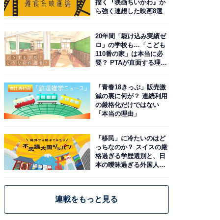
描く『映画ちいかわ』か
ら強く連想した映画8選
20年間「駆け込み実績ゼ
ロ」の学校も…「こども
110番の家」は本当に必
要？ PTAが直面する理想
と現実
「青春18きっぷ」販売激
減の裏に何が？ 連続利用
の厳格化だけではない
「本当の理由」
「移民」に冷たいのはど
っちなのか？ スイスの厳
格過ぎる学歴選別と、日
本の曖昧過ぎる外国人政
策
連載をもっと見る