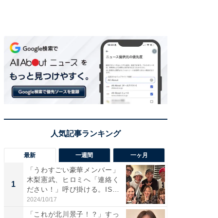
最新
一週間
一ヶ月
「うわすごい豪華メンバー」
「さす
木梨憲武、ヒロミへ「連絡く
は」高
1
1
ださい！」呼び掛ける。IS
災地を
S...
「カ...
2024/10/17
2026/08/0
「これが北川景子！？」すっ
「女の