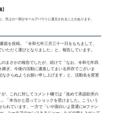
議】
り、売上の一部がオールアバウトに還元されることがあります。
枚の書面を投稿。「令和七年三月三十一日をもちまして、
させていただく運びとなりました」と、報告しています。
.さんのまさかの報告でしたが、続けて「なお、令和七年四
に引き継ぎ、今後の活動に邁進してまいる所存でございま
配なさらぬようお願い申し上げます」と、活動名を変更
容ですが、これに対してコメント欄では「改めて承認欲求の
..」「本当かと思ってショックを受けました。こういう
せられています。一方で「いや面白いよ普通にwファン
ww ユーモアのセンスあるにゃー」などの声も上がって