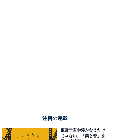
注目の連載
東野圭吾や湊かなえだけ
じゃない、「業と罪」を