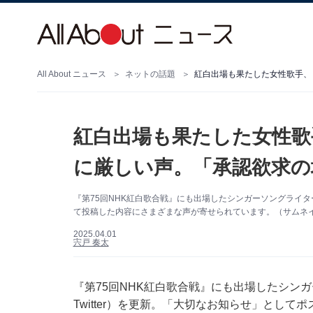
All About ニュース
ネットの話題
紅白出場も果たした女性歌手、
紅白出場も果たした女性歌
に厳しい声。「承認欲求の
『第75回NHK紅白歌合戦』にも出場したシンガーソングライター
て投稿した内容にさまざまな声が寄せられています。（サムネイル
2025.04.01
宍戸 奏太
『第75回NHK紅白歌合戦』にも出場したシンガー
Twitter）を更新。「大切なお知らせ」とし