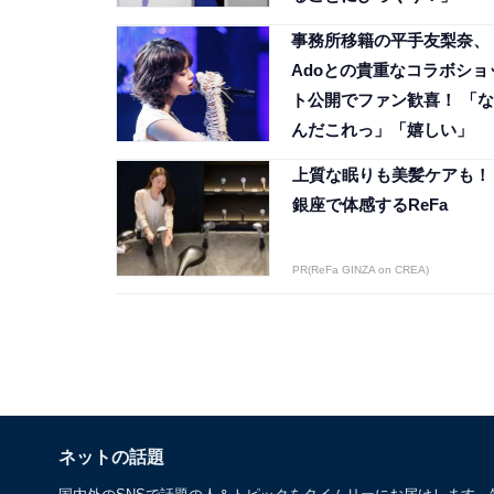
事務所移籍の平手友梨奈、
Adoとの貴重なコラボショ
ト公開でファン歓喜！ 「な
んだこれっ」「嬉しい」
上質な眠りも美髪ケアも！
銀座で体感するReFa
PR(ReFa GINZA on CREA)
ネットの話題