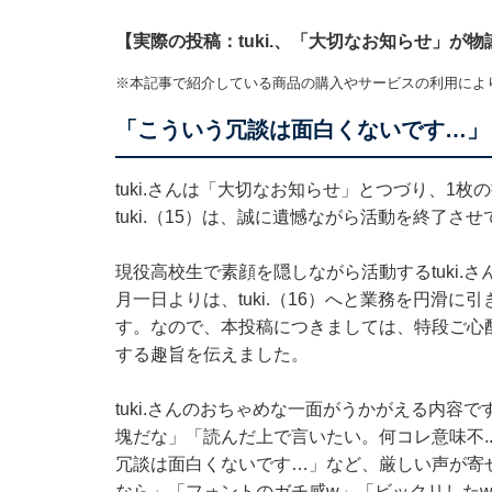
【実際の投稿：tuki.、「大切なお知らせ」が物
※本記事で紹介している商品の購入やサービスの利用によ
「こういう冗談は面白くないです…」
tuki.さんは「大切なお知らせ」とつづり、1
tuki.（15）は、誠に遺憾ながら活動を終了
現役高校生で素顔を隠しながら活動するtuki
月一日よりは、tuki.（16）へと業務を円滑
す。なので、本投稿につきましては、特段ご心
する趣旨を伝えました。
tuki.さんのおちゃめな一面がうかがえる内
塊だな」「読んだ上で言いたい。何コレ意味不.
冗談は面白くないです…」など、厳しい声が寄
なら」「フォントのガチ感w」「ビックリした