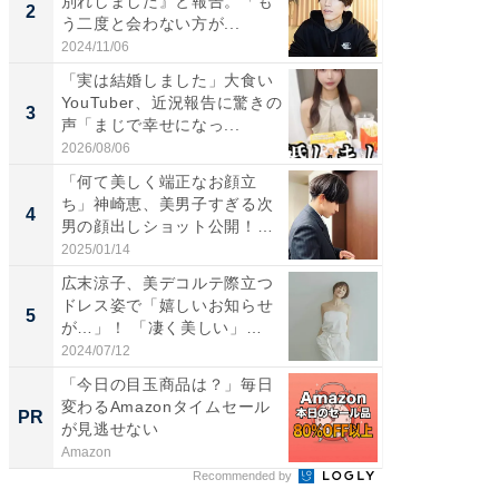
別れしました』と報告。「も
介、バ
2
2
う二度と会わない方が...
らのプレ
愛...
2024/11/06
2026/08/0
「実は結婚しました」大食い
「脚が
YouTuber、近況報告に驚きの
横川尚
3
3
声「まじで幸せになっ...
ムキな姿
刃...
2026/08/06
2026/08/0
「何て美しく端正なお顔立
「え、
ち」神崎恵、美男子すぎる次
芸人、2
4
4
男の顔出しショット公開！
エットに
「め...
2025/01/14
2026/08/0
広末涼子、美デコルテ際立つ
「脳がバ
ドレス姿で「嬉しいお知らせ
装姿が話
5
5
が…」！ 「凄く美しい」
のお父さ
「透...
2024/07/12
2026/08/0
「今日の目玉商品は？」毎日
無理な
変わるAmazonタイムセール
は 「
PR
PR
が見逃せない
Amazon
森永乳業
Recommended by