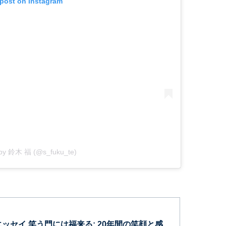
 post on Instagram
 by 鈴木 福 (@s_fuku_te)
ッセイ 笑う門には福来る: 20年間の笑顔と感