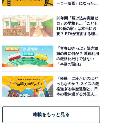
ーロー映画」になった理
由。予習したい作品は？
20年間「駆け込み実績ゼ
ロ」の学校も…「こども
110番の家」は本当に必
要？ PTAが直面する理想
と現実
「青春18きっぷ」販売激
減の裏に何が？ 連続利用
の厳格化だけではない
「本当の理由」
「移民」に冷たいのはど
っちなのか？ スイスの厳
格過ぎる学歴選別と、日
本の曖昧過ぎる外国人政
策
連載をもっと見る