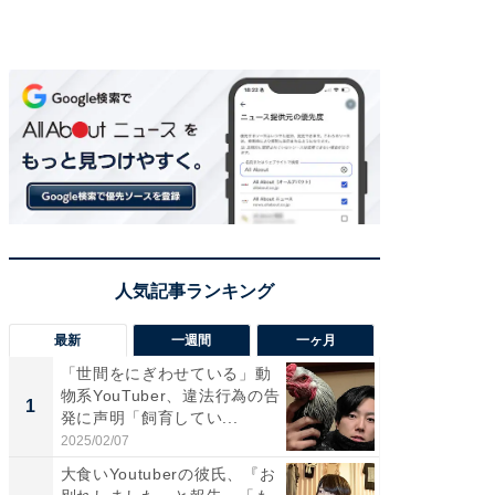
最新
一週間
一ヶ月
「世間をにぎわせている」動
「さす
物系YouTuber、違法行為の告
は」高
1
1
発に声明「飼育してい...
災地を
「カ...
2025/02/07
2026/08/0
大食いYoutuberの彼氏、『お
「女の