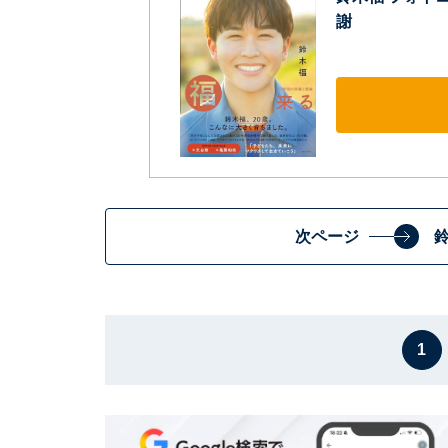
謝
次ページ
1